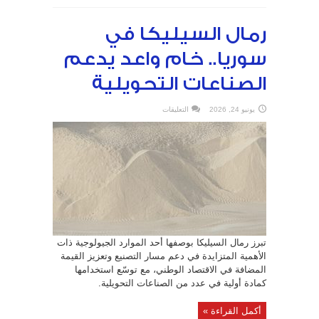
رمال السيليكا في
سوريا.. خام واعد يدعم
الصناعات التحويلية
على
يونيو 24, 2026
التعليقات
رمال
السيليكا
في
سوريا..
خام
واعد
يدعم
الصناعات
التحويلية
مغلقة
تبرز رمال السيليكا بوصفها أحد الموارد الجيولوجية ذات
الأهمية المتزايدة في دعم مسار التصنيع وتعزيز القيمة
المضافة في الاقتصاد الوطني، مع توسّع استخدامها
كمادة أولية في عدد من الصناعات التحويلية.
أكمل القراءة »