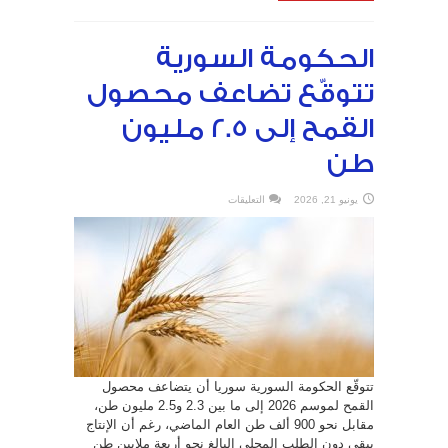
الحكومة السورية
تتوقّع تضاعف محصول
القمح إلى 2.5 مليون
طن
على
يونيو 21, 2026
التعليقات
الحكومة
السورية
تتوقّع
تضاعف
محصول
القمح
إلى
2.5
مليون
طن
مغلقة
تتوقّع الحكومة السورية سوريا أن يتضاعف محصول
القمح لموسم 2026 إلى ما بين 2.3 و2.5 مليون طن،
مقابل نحو 900 ألف طن العام الماضي، رغم أن الإنتاج
يبقى دون الطلب المحلي البالغ نحو أربعة ملايين طن