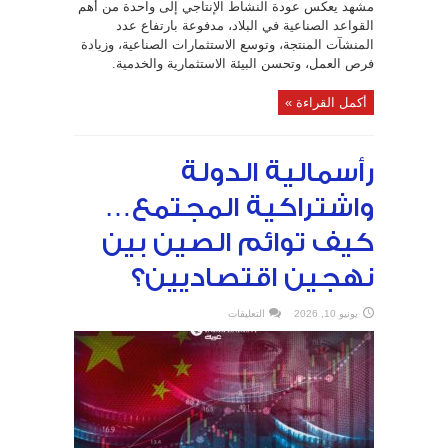
مشهد يعكس عودة النشاط الإنتاجي إلى واحدة من أهم
القواعد الصناعية في البلاد، مدفوعة بارتفاع عدد
المنشآت المنتجة، وتوسع الاستثمارات الصناعية، وزيادة
فرص العمل، وتحسن البيئة الاستثمارية والخدمية.
أكمل القراءة »
رأسمالية الدولة
واشتراكية المجتمع…
كيف توائم الصين بين
نهجين اقتصاديين؟
على
يونيو 10, 2026
التعليقات
رأسمالية
الدولة
واشتراكية
المجتمع…
كيف
توائم
الصين
بين
نهجين
اقتصاديين؟
مغلقة