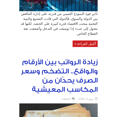
تأتي قوة النموذج الصيني من قدرته على إدارة التناقض
بين الدولة والسوق، فالدولة التي قادت التصنيع والبنية
التحتية منحت الاقتصاد قدرة كبيرة على الحشد، لكنها قد
تتحول إلى عبء إذا توسعت في التدخل وأضعفت ثقة
القطاع الخاص.
أكمل القراءة »
زيادة الرواتب بين الأرقام
والواقع.. التضخم وسعر
الصرف يحدّان من
المكاسب المعيشية
على
يونيو 8, 2026
التعليقات
زيادة
الرواتب
بين
الأرقام
والواقع..
التضخم