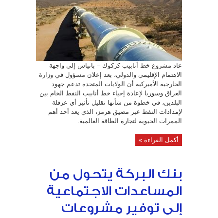
يعود
إلى
الواجهة..
بوابة
جديدة
للاستثمار
ومكاسب
اقتصادية
مرتقبة
مغلقة
عاد مشروع خط أنابيب كركوك – بانياس إلى واجهة
الاهتمام الإقليمي والدولي، بعد إعلان مسؤول في وزارة
الخارجية الأميركية أن الولايات المتحدة تدعم جهود
العراق وسوريا لإعادة إحياء خط أنابيب النفط الخام بين
البلدين، في خطوة من شأنها تقليل تأثير أي عرقلة
لإمدادات النفط عبر مضيق هرمز، الذي يعد أحد أهم
الممرات الحيوية لتجارة الطاقة العالمية.
أكمل القراءة »
بنك البركة يتحول من
المساعدات الاجتماعية
إلى توفير مشروعات