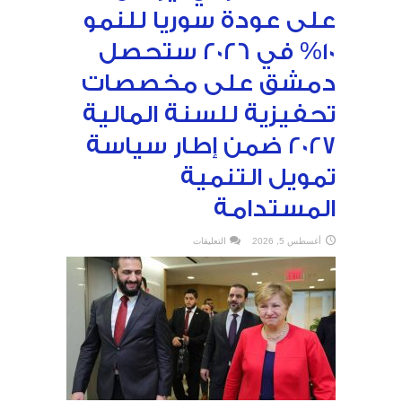
على عودة سوريا للنمو
10% في 2026 ستحصل
دمشق على مخصصات
تحفيزية للسنة المالية
2027 ضمن إطار سياسة
تمويل التنمية
المستدامة
على
أغسطس 5, 2026
التعليقات
“النقد
الدولي”
يراهن
على
عودة
سوريا
للنمو
10%
في
2026
ستحصل
دمشق
على
مخصصات
تحفيزية
للسنة