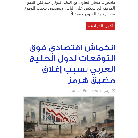
ملخص.. مسار التعاون مع البنك الدولي جيد لكن النمو
المالية
2027
المرتفع لن ينعكس على الناس وينصحون بتجنب الوقوع
ضمن
إطار
تحت رحمة الديون مستقبلاً .
سياسة
تمويل
التنمية
أكمل القراءة »
المستدامة
مغلقة
انكماش اقتصادي فوق
التوقعات لدول الخليج
العربي بسبب إغلاق
مضيق هرمز
على
يوليو 18, 2026
التعليقات
انكماش
اقتصادي
فوق
التوقعات
لدول
الخليج
العربي
بسبب
إغلاق
مضيق
هرمز
مغلقة