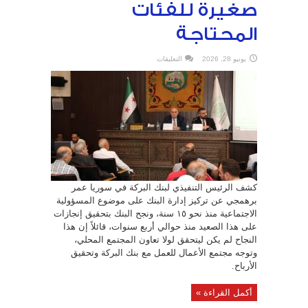
صغيرة للفئات
المحتاجة
على
يونيو 28, 2026
التعليقات
بنك
البركة
يتحول
من
المساعدات
الاجتماعية
إلى
توفير
مشروعات
صغيرة
للفئات
المحتاجة
مغلقة
كشف الرئيس التنفيذي لبنك البركة في سوريا عمر
برهمجي عن تركيز إدارة البنك على موضوع المسؤولية
الاجتماعية منذ نحو ١٥ سنة، ونجح البنك بتحقيق إنجازات
على هذا الصعيد منذ حوالي أربع سنوات، قائلاً إن هذا
النجاح لم يكن ليتحقق لولا تعاون المجتمع المحلي،
وتوجه مجتمع الأعمال للعمل مع بنك البركة وتحقيق
الأرباح.
أكمل القراءة »