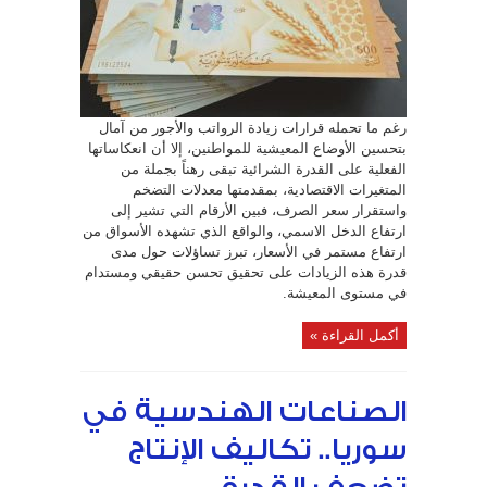
وسعر
الصرف
يحدّان
من
المكاسب
المعيشية
مغلقة
رغم ما تحمله قرارات زيادة الرواتب والأجور من آمال
بتحسين الأوضاع المعيشية للمواطنين، إلا أن انعكاساتها
الفعلية على القدرة الشرائية تبقى رهناً بجملة من
المتغيرات الاقتصادية، بمقدمتها معدلات التضخم
واستقرار سعر الصرف، فبين الأرقام التي تشير إلى
ارتفاع الدخل الاسمي، والواقع الذي تشهده الأسواق من
ارتفاع مستمر في الأسعار، تبرز تساؤلات حول مدى
قدرة هذه الزيادات على تحقيق تحسن حقيقي ومستدام
في مستوى المعيشة.
أكمل القراءة »
الصناعات الهندسية في
سوريا.. تكاليف الإنتاج