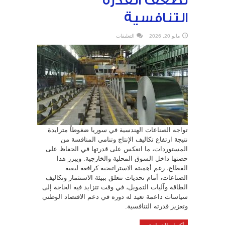
تضعف القدرة
التنافسية
على
مايو 20, 2026
التعليقات
الصناعات
الهندسية
في
سوريا..
تكاليف
الإنتاج
تضعف
القدرة
التنافسية
مغلقة
تواجه الصناعات الهندسية في سوريا ضغوطاً متزايدة
نتيجة ارتفاع تكاليف الإنتاج وتنامي المنافسة من
المستوردات، ما انعكس على قدرتها في الحفاظ على
حصتها داخل السوق المحلية والخارجية. ويبرز هذا
القطاع، رغم أهميته الاستراتيجية كرافعة لبقية
الصناعات، أمام تحديات تتعلق ببيئة الاستثمار وتكاليف
الطاقة وآليات التمويل، في وقت تتزايد فيه الحاجة إلى
سياسات داعمة تعيد له دوره في دعم الاقتصاد الوطني
وتعزيز قدرته التنافسية.