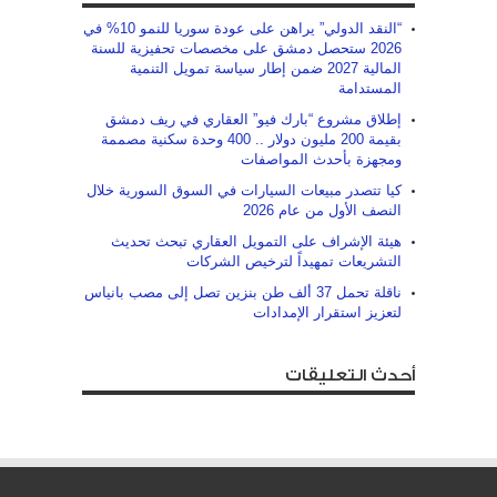
“النقد الدولي” يراهن على عودة سوريا للنمو 10% في
2026 ستحصل دمشق على مخصصات تحفيزية للسنة
المالية 2027 ضمن إطار سياسة تمويل التنمية
المستدامة
إطلاق مشروع “بارك فيو” العقاري في ريف دمشق
بقيمة 200 مليون دولار .. 400 وحدة سكنية مصممة
ومجهزة بأحدث المواصفات
كيا تتصدر مبيعات السيارات في السوق السورية خلال
النصف الأول من عام 2026
هيئة الإشراف على التمويل العقاري تبحث تحديث
التشريعات تمهيداً لترخيص الشركات
ناقلة تحمل 37 ألف طن بنزين تصل إلى مصب بانياس
لتعزيز استقرار الإمدادات
أحدث التعليقات