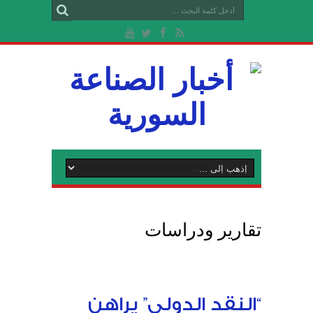
تقارير ودراسات
“النقد الدولي” يراهن