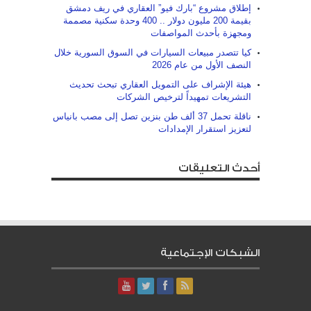
إطلاق مشروع “بارك فيو” العقاري في ريف دمشق
بقيمة 200 مليون دولار .. 400 وحدة سكنية مصممة
ومجهزة بأحدث المواصفات
كيا تتصدر مبيعات السيارات في السوق السورية خلال
النصف الأول من عام 2026
هيئة الإشراف على التمويل العقاري تبحث تحديث
التشريعات تمهيداً لترخيص الشركات
ناقلة تحمل 37 ألف طن بنزين تصل إلى مصب بانياس
لتعزيز استقرار الإمدادات
أحدث التعليقات
الشبكات الإجتماعية