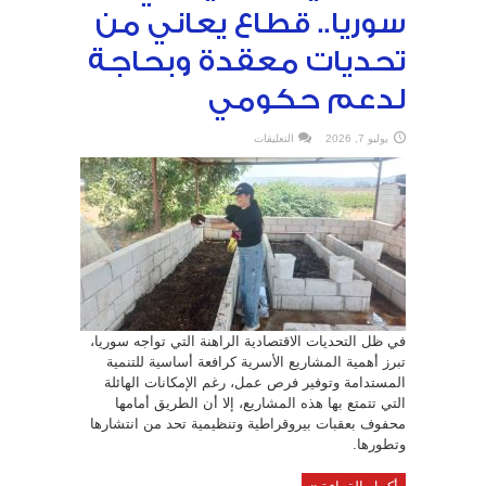
سوريا.. قطاع يعاني من
تحديات معقدة وبحاجة
لدعم حكومي
على
يوليو 7, 2026
التعليقات
المشاريع
الأسرية
في
سوريا..
قطاع
يعاني
من
تحديات
معقدة
وبحاجة
لدعم
حكومي
مغلقة
في ظل التحديات الاقتصادية الراهنة التي تواجه سوريا،
تبرز أهمية المشاريع الأسرية كرافعة أساسية للتنمية
المستدامة وتوفير فرص عمل، رغم الإمكانات الهائلة
التي تتمتع بها هذه المشاريع، إلا أن الطريق أمامها
محفوف بعقبات بيروقراطية وتنظيمية تحد من انتشارها
وتطورها.