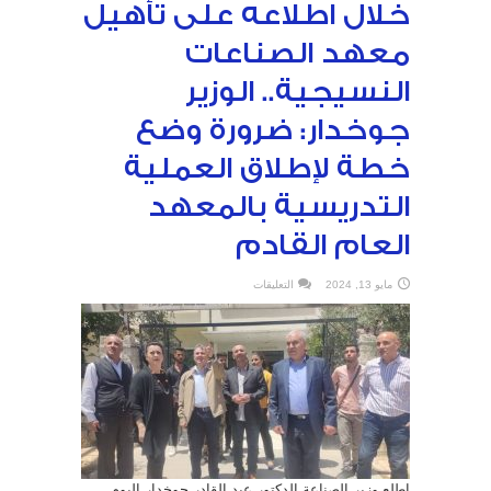
خلال اطلاعه على تأهيل
معهد الصناعات
النسيجية.. الوزير
جوخدار: ضرورة وضع
خطة لإطلاق العملية
التدريسية بالمعهد
العام القادم
على
مايو 13, 2024
التعليقات
خلال
اطلاعه
على
تأهيل
معهد
الصناعات
النسيجية..
الوزير
جوخدار:
ضرورة
وضع
خطة
لإطلاق
العملية
التدريسية
بالمعهد
اطلع وزير الصناعة الدكتور عبد القادر جوخدار اليوم
العام