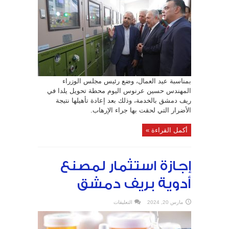
ميغا
فولط
أمبير..
وضع
محطة
تحويل
يلدا
في
ريف
دمشق
بالخدمة..
مغلقة
بمناسبة عيد العمال، وضع رئيس مجلس الوزراء
المهندس حسين عرنوس اليوم محطة تحويل يلدا في
ريف دمشق بالخدمة، وذلك بعد إعادة تأهيلها نتيجة
الأضرار التي لحقت بها جراء الإرهاب.
أكمل القراءة »
إجازة استثمار لمصنع
أدوية بريف دمشق
على
مارس 20, 2024
التعليقات
إجازة
استثمار
لمصنع
أدوية