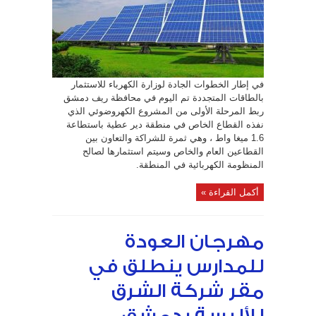
من
المشروع
الكهروضوئي
على
الشبكة
في
دير
عطية
مغلقة
في إطار الخطوات الجادة لوزارة الكهرباء للاستثمار
بالطاقات المتجددة تم اليوم في محافظة ريف دمشق
ربط المرحلة الأولى من المشروع الكهروضوئي الذي
نفذه القطاع الخاص في منطقة دير عطية باستطاعة
1.6 ميغا واط ، وهي ثمرة للشراكة والتعاون بين
القطاعين العام والخاص وسيتم استثمارها لصالح
المنظومة الكهربائية في المنطقة.
أكمل القراءة »
مهرجان العودة
للمدارس ينطلق في
مقر شركة الشرق