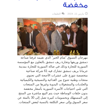
مخفضة
على
مارس 11, 2024
التعليقات
مهرجان
التسوق
شام
الخير
في
جرمانا..
منتجات
متنوعة
بأسعار
مخفضة
مغلقة
مهرجان التسوق “شام الخير” الذي تقيمه غرفتا صناعة
دمشق وريفها وتجارة ريف دمشق بالتعاون مع المؤسسة
السورية للتجارة وذلك في صالة السورية للتجارة بمدينة
جرمانا بريف دمشق تشارك فيه 61 شركة صناعية
متخصصة تتوزع على عشرات الأجنحة التي تحتوي
منتجات وطنية تتنوع بين الغذائية والنسيجية والكيميائية
والجلديات والمشغولات اليدوية وغيرها من المنتجات
التي تلبي احتياجات الأسرة السورية بأسعار مخفضة
بدون حلقات الوساطة حيث يتم البيع مباشرة من المنتج
إلى المستهلك وبحسومات كبيرة تصل إلى 30 بالمئة عن
سعر السوق وإلى سعر التكلفة بالنسبة لبعض المنتجات.