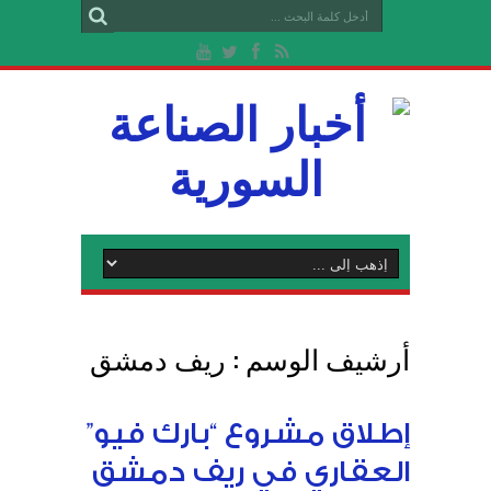
أرشيف الوسم :
ريف دمشق
إطلاق مشروع “بارك فيو”
العقاري في ريف دمشق