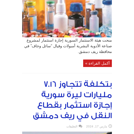
بريف
دمشق
مغلقة
منحت هيئة الاستثمار السورية إجازة استثمار لمشروع
صناعة الأدوية البشرية أمبولات وفيال “سائل وجاف” في
محافظة ريف دمشق.
أكمل القراءة »
بتكلفة تتجاوز 7.16
مليارات ليرة سورية
إجازة استثمار بقطاع
النقل في ريف دمشق
على
مارس 17, 2024
التعليقات
بتكلفة
تتجاوز