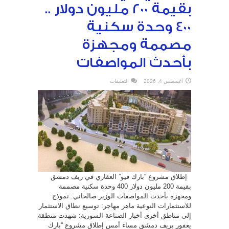
بقيمة 200 مليون دولار ..
400 وحدة سكنية
مصممة ومجهزة
بأحدث المواصفات
على
أغسطس 4, 2026
التعليقات
إطلاق
مشروع
“بارك
فيو”
العقاري
في
ريف
دمشق
بقيمة
200
مليون
دولار
..
400
وحدة
سكنية
إطلاق مشروع “بارك فيو” العقاري في ريف دمشق
مصممة
ومجهزة
بقيمة 200 مليون دولار 400 وحدة سكنية مصممة
بأحدث
المواصفات
ومجهزة بأحدث المواصفات الوزير صالحاني: نموذج
مغلقة
للاستثمارات النوعية ماهر مهاجر: توسيع نطاق الاستثمار
إلى مناطق أخرى أخبار الصناعة السورية: شهدت منطقة
يعفور بريف دمشق مساء أمس إطلاق مشروع “بارك