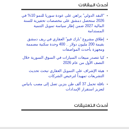
أحدث المقالات
“النقد الدولي” يراهن على عودة سوريا للنمو 10% في
2026 ستحصل دمشق على مخصصات تحفيزية للسنة
المالية 2027 ضمن إطار سياسة تمويل التنمية
المستدامة
إطلاق مشروع “بارك فيو” العقاري في ريف دمشق
بقيمة 200 مليون دولار .. 400 وحدة سكنية مصممة
ومجهزة بأحدث المواصفات
كيا تتصدر مبيعات السيارات في السوق السورية خلال
النصف الأول من عام 2026
هيئة الإشراف على التمويل العقاري تبحث تحديث
التشريعات تمهيداً لترخيص الشركات
ناقلة تحمل 37 ألف طن بنزين تصل إلى مصب بانياس
لتعزيز استقرار الإمدادات
أحدث التعليقات