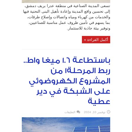
تسعى المدينة الصناعية في منطقة عدرا بريف دمشق،
إلى تحسين واقع المدينة وإعادة تأهيل البنى التحتية فيها
والخدمات من كهرباء ومياه واتصالات وإصلاح طرقات،
بما يسهم في تأمين ظروف عمل مناسبة للصناعيين،
وتوفير بيئة جاذبة للاستثمار.
أكمل القراءة »
باستطاعة 1.6 ميغا واط..
ربط المرحلة1 من
المشروع الكهروضوئي
على الشبكة في دير
عطية
على
نوفمبر 10, 2024
التعليقات
باستطاعة
1.6
ميغا
واط..
ربط
المرحلة1