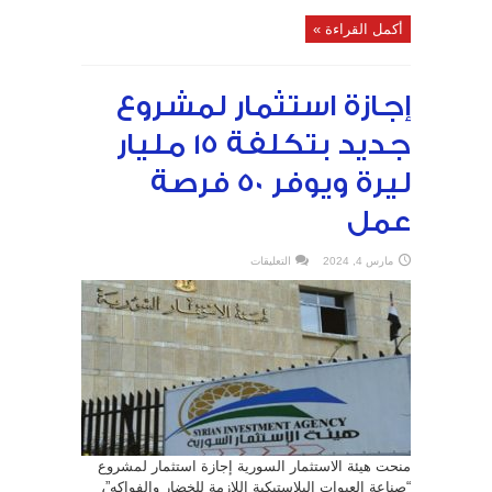
أكمل القراءة »
إجازة استثمار لمشروع
جديد بتكلفة 15 مليار
ليرة ويوفر 50 فرصة
عمل
على
مارس 4, 2024
التعليقات
إجازة
استثمار
لمشروع
جديد
بتكلفة
15
مليار
ليرة
ويوفر
50
فرصة
عمل
مغلقة
منحت هيئة الاستثمار السورية إجازة استثمار لمشروع
“صناعة العبوات البلاستيكية اللازمة للخضار والفواكه”،