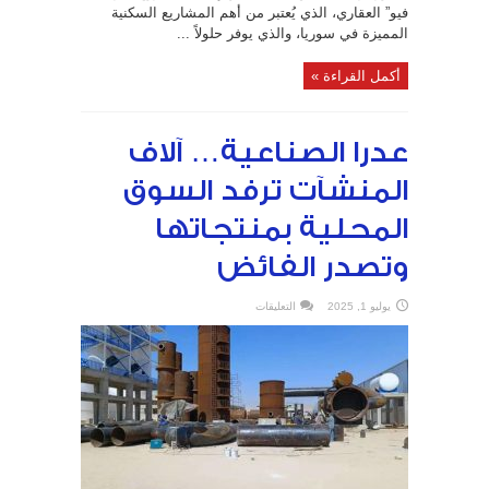
فيو” العقاري، الذي يُعتبر من أهم المشاريع السكنية
المميزة في سوريا، والذي يوفر حلولاً ...
أكمل القراءة »
عدرا الصناعية… آلاف
المنشآت ترفد السوق
المحلية بمنتجاتها
وتصدر ‏الفائض
على
يوليو 1, 2025
التعليقات
عدرا
الصناعية…
آلاف
المنشآت
ترفد
السوق
المحلية
بمنتجاتها
وتصدر
‏الفائض
مغلقة