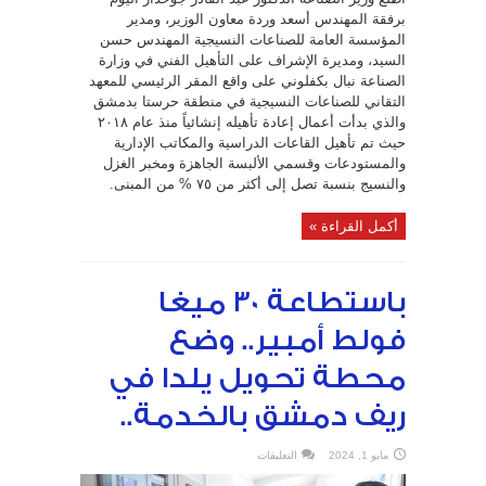
القادم
برفقة المهندس أسعد وردة معاون الوزير، ومدير
مغلقة
المؤسسة العامة للصناعات النسيجية المهندس حسن
السيد، ومديرة الإشراف على التأهيل الفني في وزارة
الصناعة نبال بكفلوني على واقع المقر الرئيسي للمعهد
التقاني للصناعات النسيجية في منطقة حرستا بدمشق
والذي بدأت أعمال إعادة تأهيله إنشائياً منذ عام ٢٠١٨
حيث تم تأهيل القاعات الدراسية والمكاتب الإدارية
والمستودعات وقسمي الألبسة الجاهزة ومخبر الغزل
والنسيج بنسبة تصل إلى أكثر من ٧٥ % من المبنى.
أكمل القراءة »
باستطاعة 30 ميغا
فولط أمبير.. وضع
محطة تحويل يلدا في
ريف دمشق بالخدمة..
على
مايو 1, 2024
التعليقات
باستطاعة
30