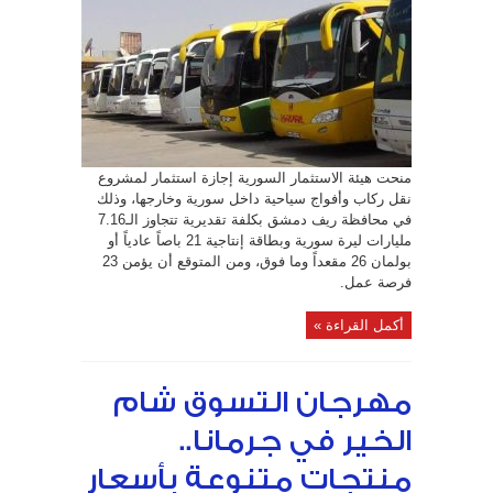
7.16
مليارات
ليرة
سورية
إجازة
استثمار
بقطاع
النقل
في
ريف
دمشق
مغلقة
منحت هيئة الاستثمار السورية إجازة استثمار لمشروع
نقل ركاب وأفواج سياحية داخل سورية وخارجها، وذلك
في محافظة ريف دمشق بكلفة تقديرية تتجاوز الـ7.16
مليارات ليرة سورية وبطاقة إنتاجية 21 باصاً عادياً أو
بولمان 26 مقعداً وما فوق، ومن المتوقع أن يؤمن 23
فرصة عمل.
أكمل القراءة »
مهرجان التسوق شام
الخير في جرمانا..
منتجات متنوعة بأسعار