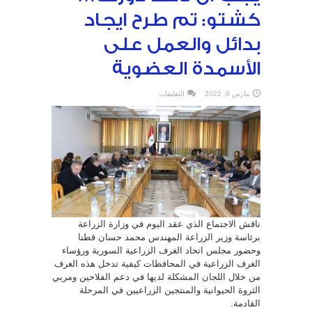
كشتو: تم طرح ايجاد
بدائل والعمل على
الأسمدة العضوية
على
مارس 9, 2022
التعليقات
قطنا:
الغرف
الزراعية
يجب
أن
تأخذ
دورها…
كشتو:
تم
طرح
ايجاد
بدائل
والعمل
على
الأسمدة
العضوية
ناقش الاجتماع الذي عقد اليوم في وزارة الزراعة
مغلقة
برئاسة وزير الزراعة المهندس محمد حسان قطنا
وحضور مجلس اتحاد الغرف الزراعية السورية ورؤساء
الغرف الزراعية في المحافظات كيفية تدخل هذه الغرف
من خلال اللجان المشكلة لديها في دعم الفلاحين ومربي
الثروة الحيوانية والمنتجين الزراعيين في المرحلة
القادمة.