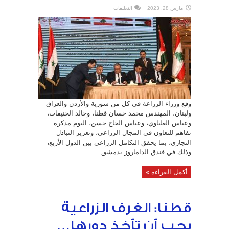
على
مارس 28, 2023
التعليقات
مذكرة
تفاهم
لتحقيق
التكامل
الزراعي
بين
سورية
ولبنان
والأردن
والعراق
مغلقة
وقع وزراء الزراعة في كل من سورية والأردن والعراق
ولبنان، المهندس محمد حسان قطنا، وخالد الحنيفات،
وعباس العلياوي، وعباس الحاج حسن، اليوم مذكرة
تفاهم للتعاون في المجال الزراعي، وتعزيز التبادل
التجاري، بما يحقق التكامل الزراعي بين الدول الأربع،
وذلك في فندق الداماروز بدمشق.
أكمل القراءة »
قطنا: الغرف الزراعية
يجب أن تأخذ دورها…