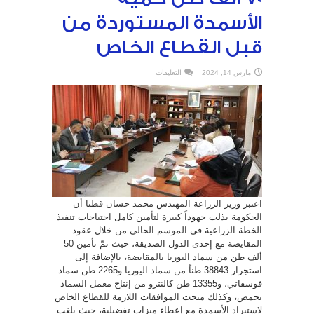
الأسمدة المستوردة من
قبل القطاع الخاص
على
مارس 14, 2024
التعليقات
70
ألف
طن
كمية
الأسمدة
المستوردة
من
قبل
القطاع
الخاص
مغلقة
اعتبر وزير الزراعة المهندس محمد حسان قطنا أن
الحكومة بذلت جهوداً كبيرة لتأمين كامل احتياجات تنفيذ
الخطة الزراعية في الموسم الحالي من خلال عقود
المقايضة مع إحدى الدول الصديقة، حيث تمّ تأمين 50
ألف طن من سماد اليوريا بالمقايضة، بالإضافة إلى
استجرار 38843 طناً من سماد اليوريا و2265 طن سماد
فوسفاتي، و13355 طن كالنترو من إنتاج معمل السماد
بحمص، وكذلك منحت الموافقات اللازمة للقطاع الخاص
لاستيراد الأسمدة مع إعطاء ميزات تفضيلية، حيث بلغت