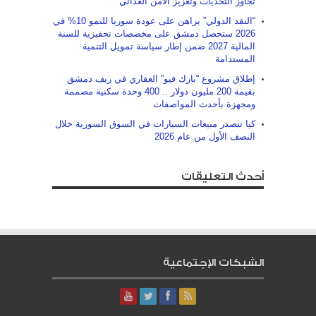
تجاوز التحديات ‏وتعزيز الأمن الغذائي
“النقد الدولي” يراهن على عودة سوريا للنمو 10% في
2026 ستحصل دمشق على مخصصات تحفيزية للسنة
المالية 2027 ضمن إطار سياسة تمويل التنمية
المستدامة
إطلاق مشروع “بارك فيو” العقاري في ريف دمشق
بقيمة 200 مليون دولار .. 400 وحدة سكنية مصممة
ومجهزة بأحدث المواصفات
كيا تتصدر مبيعات السيارات في السوق السورية خلال
النصف الأول من عام 2026
أحدث التعليقات
الشبكات الإجتماعية