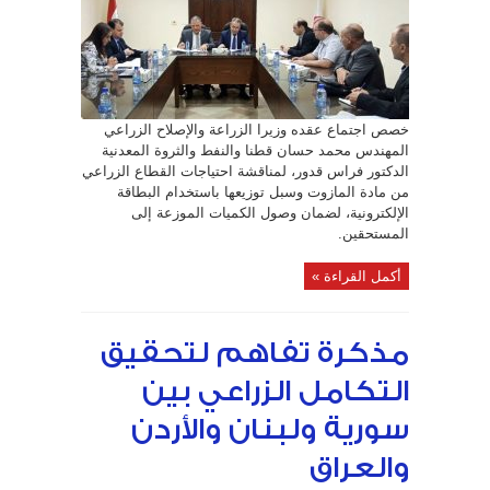
احتياجات
القطاع
الزراعي
من
المازوت
وتوزيعها
عبر
البطاقة
الإلكترونية
مغلقة
خصص اجتماع عقده وزيرا الزراعة والإصلاح الزراعي
المهندس محمد حسان قطنا والنفط والثروة المعدنية
الدكتور فراس قدور، لمناقشة احتياجات القطاع الزراعي
من مادة المازوت وسبل توزيعها باستخدام البطاقة
الإلكترونية، لضمان وصول الكميات الموزعة إلى
المستحقين.
أكمل القراءة »
مذكرة تفاهم لتحقيق
التكامل الزراعي بين
سورية ولبنان والأردن
والعراق