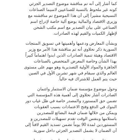
كما أشار إلى أنه تم مناقشة موضوع التصدير الجزئي
كونه غير ملحوظ بالنسبة للصناعيين لاسيما الصناعات
النسيجية مشيراً إلى أن هذا الموضوع تم مناقشته مع
وزيري الاقتصاد والمالية بوضع آلية خاصة لإدراج اسم
الصناعي على بيان التصدير مع اسم مكتب الشحن
لإظهار الكميات والقيم لهذه الصادرات.
وبشأن المعارض ودعمها وأهميتها في تسويق المنتجات
السورية ذكر نحلاوي أنه تم مناقشة هذا الأمر مع وزير
الاقتصاد وهيئة تنمية الصادرات الذين ابدوا اهتماماً كبيراً
بهذا الشأن وخاصة المعرض المتخصص بالصناعات
الجاهزة والمواد الأولية التصديرية وهو مهم على مستوى
العالم والذي سيقام في شهر تشرين الأول في الصين
حيث يتم العمل للاشتراك فيه حالياً.
وحول موضوع مؤسسة ضمان الاستثمار وائتمان
الصادرات أشار نحلاوي إلى أهمية هذه المؤسسة التي
تضمن حق المستورد والمصدر خاصة في ظل غياب دور
البنوك في الدفع وفتح الاعتمادات بسبب العقوبات
ويمكن من خلالها ضمان قيمة البضائع للمصدرين
باستلامها وبنفس الوقت تقدم تسهيلات للمصدرين و
المستوردين لمدة 90 يوماً تضمن تسديد القيم لافتاً إلى
أن الضمان لا يشمل التصدير الجزئي داخل سورية.