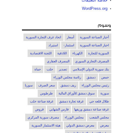
خلاصة التعليقات
WordPress.org
وسوم
أخبار الصناعة السورية
أسعار
اتحاد غرف التجارة السورية
اخبار الصناعة السورية
استثمار-
استيراد
السورية للتجارة
الكهرباء
اللاذقية
اللجنة الاقتصادية
المصرف التجاري السوري
المصرف العقاري
بنك سورية الدولي الإسلامي
تصدير
حلب
حماة
حمص
دمشق
رئاسة مجلس الوزراء
رئيس مجلس الوزراء
ريف دمشق
سعر الصرف
سوريا
سورية
سوق دمشق للأوراق المالية
طرطوس
طلال قلعه جي
غرفة تجارة دمشق
غرفة صناعة حلب
غرفة صناعة دمشق وريفها
فارس الشهابي
قروض
مجلس الشعب
مجلس الوزراء
مصرف سورية المركزي
معرض
معرض دمشق الدولي
هيئة الاستثمار السورية