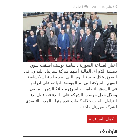
على
يناير 10, 2019
التعليقات
سوق
دمشق
للأوراق
المالية
تطلق
تداول
أسهم
سيريتل
عبر
جلسة
استكشافية
مغلقة
أخبار الصناعة السورية ـ سامية يوسف أطلقت سوق
دمشق للأوراق المالية أسهم شركة سيريتل للتداول في
السوق خلال جلسة اليوم التي تعد جلسة استكشافية
لسهم الشركة التي تم الموفقة النهائية على ادراجها
في السوق النظامية بالسوق منذ 24 الشهر الماضي.
وخلال حفل حرصت الشركة على البدء فيه قبيل بدء
التداول القيت خلاله كلمات عدة منها المدير التنفيذي
لشركة سيريتل ماجدة ...
أكمل القراءة »
الأرشيف