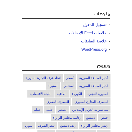
منوعات
تسجيل الدخول
خلاصات Feed الإدخالات
خلاصة التعليقات
WordPress.org
وسوم
أخبار الصناعة السورية
أسعار
اتحاد غرف التجارة السورية
اخبار الصناعة السورية
استثمار-
استيراد
السورية للتجارة
الكهرباء
اللاذقية
اللجنة الاقتصادية
المصرف التجاري السوري
المصرف العقاري
بنك سورية الدولي الإسلامي
تصدير
حلب
حماة
حمص
دمشق
رئاسة مجلس الوزراء
رئيس مجلس الوزراء
ريف دمشق
سعر الصرف
سوريا