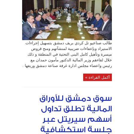
تل
كردي خلال
لقائهم
الجديد
مع
وزير
المالية..؟؟
مغلقة
طالب صناعيو تل كردي بريف دمشق بتسهيل إجراءات
الاستيراد وبإعفاءات ضريبية لمنشآتهم ومنح قروض
ميسرة وتأهيل كامل البنى التحتية في المنطقة و ذلك
خلال لقاءهم وزير المالية الدكتور مأمون حمدان مع
رئيس واعضاء مجلس ادارة غرفة صناعة دمشق وريفها .
أكمل القراءة »
سوق دمشق للأوراق
المالية تطلق تداول
أسهم سيريتل عبر
جلسة استكشافية