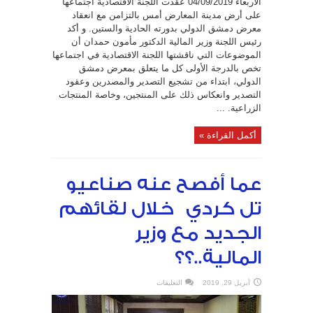
الأربعاء 04/09/2019 عقدت اللجنة الاقتصادية اجتماعها
على أرض مدينة المعارض أمس بالتزامن مع انعقاد
معرض دمشق الدولي بدورته الحادية والستين. و أكد
رئيس اللجنة وزير المالية الدكتور مأمون حمدان أن
الموضوعات التي ناقشتها اللجنة الاقتصادية في اجتماعها
تخص بالدرجة الأولى كل ما يتعلق بمعرض دمشق
الدولي، ابتداء من تشجيع التصدير والمصدرين وعقود
التصدير وانعكاس ذلك على المنتجين، وخاصة المنتجات
الزراعية. ...
أكمل القراءة »
عما أفصح عنه صناعيو
تل كردي خلال لقائهم
الجديد مع وزير
المالية..؟؟
على
أبريل 29, 2019
التعليقات
عما
أفصح
عنه
صناعيو