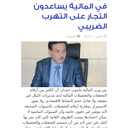
في المالية يساعدون
التجار على التهرب
الضريبي
على
أكتوبر 7, 2019
التعليقات
وزير
المالية:
موظفون
في
المالية
يساعدون
التجار
على
التهرب
الضريبي
مغلقة
بين وزير المالية مأمون حمدان أن الكثير من أرقام
التحققات والتحصيلات المالية لدى مديريات المال غير
مقنعة، ولا تعادل حجم النشاط الاقتصادي، ولا يجوز
الاستمرار بمقارنة أرقام التحصيلات بالسنوات السابقة،
لأنه مؤشر غير دقيق، خاصة وأن السنوات الماضية لا
يمكن اعتمادها بسبب الظروف العامة التي كان يمر بها
البلد، في حين لابد من أن تنسجم التحققات والتحصيلات
لدى الدوائر المالية مع حركة النشاط الاقتصادي بمختلف