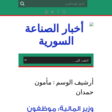
أرشيف الوسم :
مأمون
حمدان
وزير المالية: موظفون