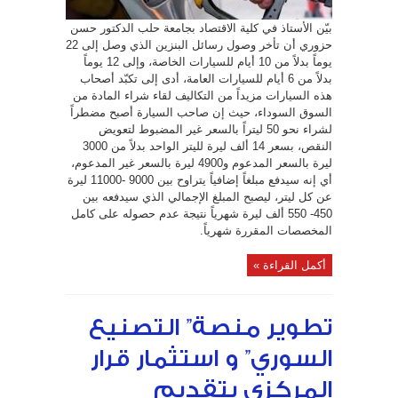
في
ظل
بيّن الأستاذ في كلية الاقتصاد بجامعة حلب الدكتور حسن
تعدد
الأسعار
حزوري أن تأخر وصول رسائل البنزين الذي وصل إلى 22
مغلقة
يوماً بدلاً من 10 أيام للسيارات الخاصة، وإلى 12 يوماً
بدلاً من 6 أيام للسيارات العامة، أدى إلى تكبّد أصحاب
هذه السيارات مزيداً من التكاليف لقاء شراء المادة من
السوق السوداء، حيث إن صاحب السيارة أصبح مضطراً
لشراء نحو 50 ليتراً بالسعر غير المضبوط لتعويض
النقص، بسعر 14 ألف ليرة لليتر الواحد بدلاً من 3000
ليرة بالسعر المدعوم و4900 ليرة بالسعر غير المدعوم،
أي إنه سيدفع مبلغاً إضافياً يتراوح بين 9000 -11000 ليرة
عن كل ليتر، ليصبح المبلغ الإجمالي الذي سيدفعه بين
450- 550 ألف ليرة شهرياً نتيجة عدم حصوله على كامل
المخصصات المقررة شهرياً.
أكمل القراءة »
تطوير منصة” التصنيع
السوري” و استثمار قرار
المركزي بتقديم