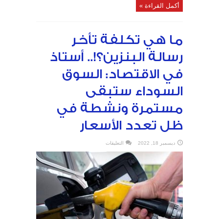
أكمل القراءة »
ما هي تكلفة تأخر
رسالة البنزين؟!.. أستاذ
في الاقتصاد: السوق
السوداء ستبقى
مستمرة ونشطة في
ظل تعدد الأسعار
على
ديسمبر 18, 2022
التعليقات
ما
هي
تكلفة
تأخر
رسالة
البنزين؟!..
أستاذ
في
الاقتصاد:
السوق
السوداء
ستبقى
مستمرة
ونشطة