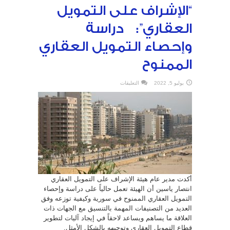
“الإشراف على التمويل
العقاري”: دراسة
وإحصاء التمويل العقاري
الممنوح
على
يوليو 5, 2022
التعليقات
“الإشراف
على
التمويل
العقاري”:
دراسة
وإحصاء
التمويل
العقاري
الممنوح
مغلقة
أكدت مدير عام هيئة الإشراف على التمويل العقاري
انتصار ياسين أن الهيئة تعمل حالياً على دراسة وإحصاء
التمويل العقاري الممنوح في سورية وكيفية توزعه وفق
العديد من التصنيفات المهمة بالتنسيق مع الجهات ذات
العلاقة ما يساهم ويساعد لاحقاً في إيجاد آليات لتطوير
قطاع التمويل العقاري وتوجيهه بالشكل الأمثل.