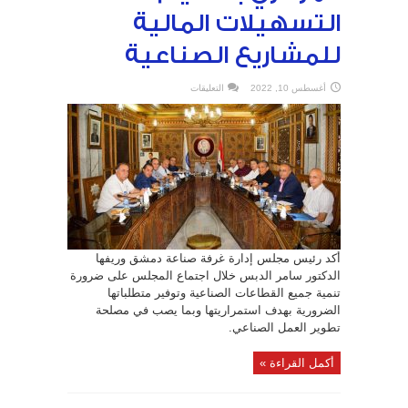
التسهيلات المالية
للمشاريع الصناعية
على
أغسطس 10, 2022
التعليقات
تطوير
منصة”
التصنيع
السوري”
و
استثمار
قرار
المركزي
بتقديم
التسهيلات
المالية
للمشاريع
الصناعية
مغلقة
أكد رئيس مجلس إدارة غرفة صناعة دمشق وريفها
الدكتور سامر الدبس خلال اجتماع المجلس على ضرورة
تنمية جميع القطاعات الصناعية وتوفير متطلباتها
الضرورية بهدف استمراريتها وبما يصب في مصلحة
تطوير العمل الصناعي.
أكمل القراءة »