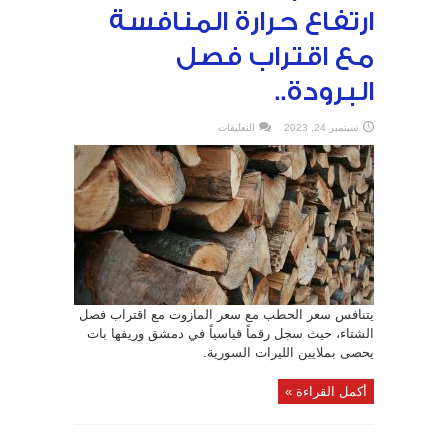
ارتفاع حرارة المنافسة
مع اقتراب فصل
البرودة..
على
سبتمبر 24, 2023
التعليقات
الحطب
أم
المازوت..
ارتفاع
حرارة
المنافسة
مع
اقتراب
فصل
البرودة..
مغلقة
يتنافس سعر الحطب مع سعر المازوت مع اقتراب فصل
الشتاء، حيث سجل رقماً قياسياً في دمشق وريفها بات
يحصى بملايين الليرات السورية.
أكمل القراءة »