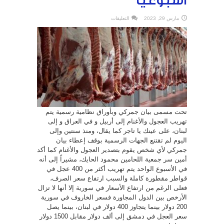
أسبوعياً
على
مارس 29, 2023
التعليقات
على
ذمة
جمعية
اللحامين
البيانات
الجمركية
غطاء
لتهريب
مئات
العجول
والأغنام
أسبوعياً
مغلقة
تحت مسمى بيان جمركي وبأوراق نظامية رسمية يتم
تهريب العجول والأغنام إلى أربيل و في العراق و إلى
لبنان، على عينك يا تاجر كما يقال، ومنذ سنتين وإلى
اليوم لم تقتنع الجهات الرسمية بوقف إعطاء بيان
جمركي لأي شخص يقوم بتصدير العجول والأغنام كما أكد
أمين سر جمعية اللحامين محمود الحايك، مشيراً إلى أنه
في الأسبوع الواحد يتم تهريب أكثر من 400 عجل في
قواطر مقطورة كاملة والسبب ارتفاع سعر الصرف،
فعلى الرغم من ارتفاع الأسعار في سورية إلا أنها لا تزال
الأرخص بين الدول المجاورة فسعر الخاروف في سورية
200 دولار بينما يتجاوز 400 دولار في لبنان، بينما يصل
سعر العجل في دمشق إلى ألف دولار مقابل 1500 دولار