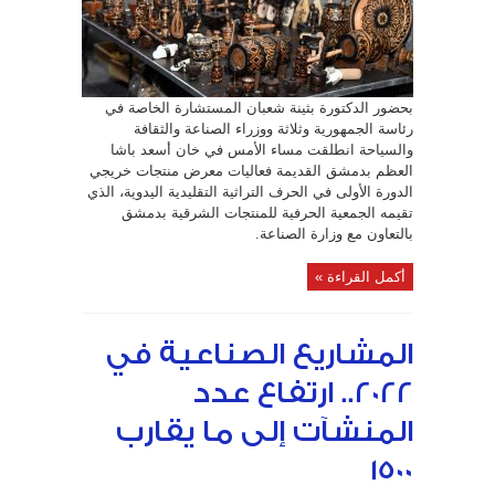
في
معرض
بخان
أسعد
باشا..
الدكتورة
شعبان:
المنتجات
بحضور الدكتورة بثينة شعبان المستشارة الخاصة في
تشكل
هوية
رئاسة الجمهورية وثلاثة ووزراء الصناعة والثقافة
سورية
وتراثها
والسياحة انطلقت مساء الأمس في خان أسعد باشا
وتاريخها
مغلقة
العظم بدمشق القديمة فعاليات معرض منتجات خريجي
الدورة الأولى في الحرف التراثية التقليدية اليدوية، الذي
تقيمه الجمعية الحرفية للمنتجات الشرقية بدمشق
بالتعاون مع وزارة الصناعة.
أكمل القراءة »
المشاريع الصناعية في
2022.. ارتفاع عدد
المنشآت إلى ما يقارب
1500