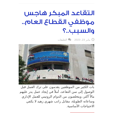
التقاعد المبكر هاجس
موظفي القطاع العام..
والسبب..؟
على
يناير 23, 2023
التعليقات
التقاعد
المبكر
هاجس
موظفي
القطاع
العام..
والسبب..؟
مغلقة
بات الكثير من الموظفين يقدمون على ترك العمل قبل
الوصول إلى سن التقاعد، أملاً في إيجاد عمل يدر عليهم
مالاً أكثر، ويتخلصون من الدوام الروتيني للعمل الإداري
وساعاته الطويلة، مقابل راتب شهري زهيد لا يكفي
الاحتياجات الأساسية.