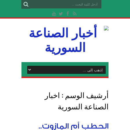
أرشيف الوسم :
اخبار
الصناعة السورية
الحطب أم المازوت..