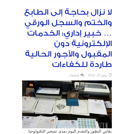
لا نزال بحاجة إلى الطابع
والختم والسجل الورقي
… خبير إداري: الخدمات
الإلكترونية دون
المقبول والأجور الحالية
طاردة للكفاءات
على
يوليو 25, 2023
التعليقات
لا
نزال
بحاجة
إلى
الطابع
والختم
والسجل
الورقي
…
خبير
إداري:
الخدمات
الإلكترونية
دون
المقبول
والأجور
يقاس التطور والتقدم اليوم بمدى تسخير التكنولوجيا
الحالية