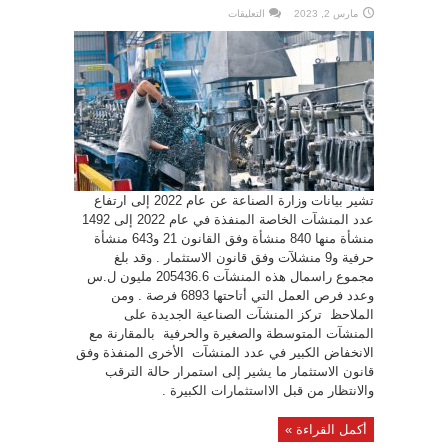
على
مارس 2, 2023
التعليقات
المشاريع
الصناعية
في
2022..
ارتفاع
عدد
المنشآت
إلى
ما
يقارب
1500
مغلقة
تشير بيانات وزارة الصناعة عن عام 2022 إلى ارتفاع
عدد المنشآت الخاصة المنفذة في عام 2022 إلى 1492
منشأة منها 840 منشأة وفق القانون 21 و643 منشأة
حرفية و9 منشلآت وفق قانون الاستثمار . وقد بلغ
مجموع راسمال هذه المنشآت 205436.6 مليون ل.س
وعدد فرص العمل التي أتاحتها 6893 فرصة . ومن
الملاحظ تركز المنشآت الصناعية الجديدة على
المنشآت المتوسطة والصغيرة والحرفية بالمقارنة مع
الانخفاض الكبير في عدد المنشآت الأخرى المنفذة وفق
قانون الاستثمار ما يشير إلى استمرار حالة الترقب
والانتظار من قبل الااستثمارات الكبيرة .
أكمل القراءة »