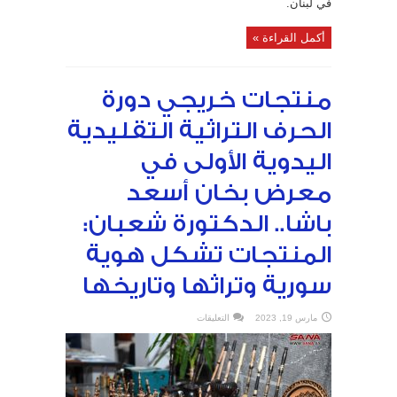
في لبنان.
أكمل القراءة »
منتجات خريجي دورة
الحرف التراثية التقليدية
اليدوية الأولى في
معرض بخان أسعد
باشا.. الدكتورة شعبان:
المنتجات تشكل هوية
سورية وتراثها وتاريخها
على
مارس 19, 2023
التعليقات
منتجات
خريجي
دورة
الحرف
التراثية
التقليدية
اليدوية
الأولى