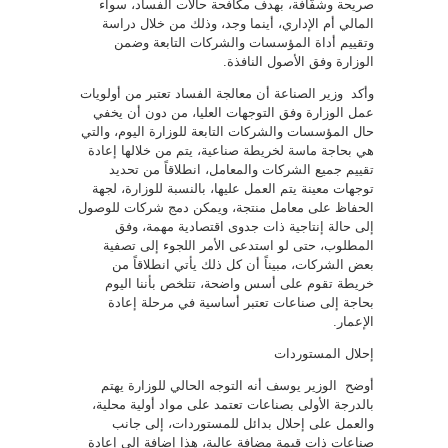
صريحة وشفّافة، بهدف مكافحة حالات الفساد، سواء
المالي أم الإداري، أينما وجد، وذلك من خلال دراسة
وتقييم أداة المؤسسات والشركات التابعة وضمن
الوزارة وفق الأصول النافذة.
وأكد وزير الصناعة أن معالجة الفساد تعتبر من أولويات
عمل الوزارة وفق التوجهات العليا، من دون أن يخفي
حال المؤسسات والشركات التابعة للوزارة اليوم، والتي
هي بحاجة ماسة لخريطة صناعية، يتم من خلالها إعادة
تقييم جميع الشركات والمعامل، انطلاقاً من تحديد
توجهات معينة يتم العمل عليها، بالنسبة للوزارة، لجهة
الحفاظ على معامل منتجة، ويمكن دمج شركات للوصول
إلى حالة إنتاجية ذات جدوى اقتصادية مهمة، وفق
المطلوب، حتى لو استدعى الأمر اللجوء إلى تصفية
بعض الشركات، مبيناً أن كل ذلك يأتي انطلاقاً من
خريطة تقوم على أسس واضحة، تتلخص بأننا اليوم
بحاجة إلى صناعات تعتبر أساسية في مرحلة إعادة
الإعمار.
إحلال المستوردات
أوضح الوزير يوسف أنه التوجه الحالي للوزارة يهتم
بالدرجة الأولى بصناعات تعتمد على مواد أولية محلية،
والعمل على إحلال بدائل للمستوردات، إلى جانب
صناعات ذات قيمة مضافة عالية، هذا إضافة إلى إعادة