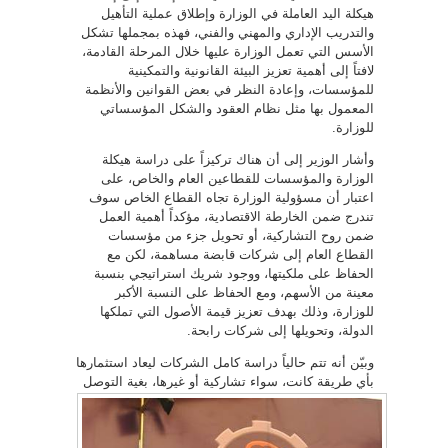
هيكلة اليد العاملة في الوزارة وإطلاق عملية التأهيل
والتدريب الإداري والمهني والفني، فهذه بمجملها تشكل
الأسس التي تعمل الوزارة عليها خلال المرحلة القادمة،
لافتاً إلى أهمية تعزيز البيئة القانونية والتمكينية
للمؤسسات، وإعادة النظر في بعض القوانين والأنظمة
المعمول بها مثل نظام العقود والشكل المؤسساتي
للوزارة.
وأشار الوزير إلى أن هناك تركيزاً على دراسة هيكلة
الوزارة والمؤسسات للقطاعين العام والخاص، على
اعتبار أن مسؤولية الوزارة تجاه القطاع الخاص سوف
تندرج ضمن الخارطة الاقتصادية، مؤكداً أهمية العمل
ضمن روح التشاركية، أو تحويل جزء من مؤسسات
القطاع العام إلى شركات قابضة مساهمة، لكن مع
الحفاظ على ملكيتها، ووجود شريك استراتيجي بنسبة
معينة من الأسهم، ومع الحفاظ على النسبة الأكبر
للوزارة، وذلك بهدف تعزيز قيمة الأصول التي تملكها
الدولة، وتحويلها إلى شركات رابحة.
وبيّن أنه تتم حالياً دراسة كامل الشركات ليعاد استثمارها
بأي طريقة كانت، سواء
تشاركية أو غيرها، بغية التوصل