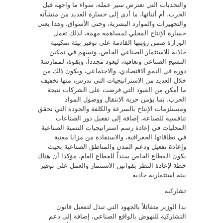
والتحديات التي تعترض سير عمله، سواء ما واجهه قبل
الحرب، أم أثنائها، ما أدى إلى خسارة العديد من منشآته
والتجهيزات والموارد البشرية، وحتى الأسواق، وهذا يعني
خسارة الإنتاج المحلي لمساهمة مهمة، لذلك تعمل
الوزارة ضمن رؤيتها القادمة على توفير بيئة تمكينية
جاذبة للاستثمار الصناعي الخاص، وتسهم في تمكين
النسيج الصناعي وتعافيه، ليعود مجدداً، وبقوة، لممارسة
دوره في النمو الاقتصادي، والاجتماعي، ويكون ذلك من
خلال العديد من الاستراتيجيات التي تدرس، منها تخفيف
ما أمكن من القيود التي فرضت على الشركات نتيجة
الحرب، بما يؤمن حرية الانتقال ووصول المواد
ومستلزمات الإنتاج بالسرعة والكلفة والجودة التي تحقق
تنافسية للصناعة، إضافة إلى تفعيل دور الصناعات
المحليات في إعادة رسم استراتيجيات التنمية الصناعية
في نطاقاتها الجغرافية، والاستفادة من مزايا معنية
وإعادة تفعيل ودعم المدن والمناطق الصناعية بحيث
يكون القطاع الخاص سنداً للقطاع العام، مؤكدا أن هناك
خطة لإعادة النظر بقوانين الاستثمار والعمل على توفير
بيئة استثمارية جاذبة.
تشاركية
بدا الوزير متفائلاً بالجهود التي تبذل لتفعيل قانون
التشاركية للنهوض بالواقع الصناعي، إضافة إلى دعم