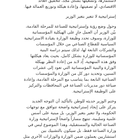
لاستثمارها، وتشغيلها بشكل مجد، لتحقيق العائد
الاقتصادي، أو تصفيتها، وإعادة هيكلة وتوزيع العمالة فيها.
إستراتيجية لا تتغير بتغير الوزير
وحول وضع رؤية وإستراتيجية للصناعة للمرحلة القادمة،
بيّن الوزير أن العمل جارٍ على الهيكلية المؤسساتية
للوزارة، وسوف تحدد وظيفة الوزارة بقيادة الاستراتيجية
السياسية للقطاع الصناعي من خلال المؤسسات
والشركات التابعة لها، لذلك سيتم دراسة البنية
المؤسساتية للوزارة بشكل كامل، بحيث يعاد هيكلتها
وفق هذه المنهجية، إّذ لابد من إعادة النظر بهيكلة
الوزارة والبنية المؤسساتية التي تعود إلى عشرات
السنين، وتحديد دور كل من الوزارة والمؤسسات
الصناعية التابعة بما يتناسب مع المرحلة القادمة، وإعادة
صياغة دور مديريات الصناعة في المحافظات والتركيز
على الوظيفة الإستراتيجية.
وختم الوزير حديثه للوطن بالتأكيد أن التوجه الجديد
يتركز على إيجاد إستراتيجية واضحة تتوافق مع توجهات
الحكومة، ولا تتغير بتغير الوزير، بل مبنية على أسس
علمية وسليمة، تنتهج مساراً واضحاً لإستراتيجية وزارة
الصناعة الحالية والمستقبلية، وهذا الموضوع ليس في
وزارة الصناعة فقط، بل سيكون بالتشبيك بين
استشاريين يعملون ضمن الوزارة والوزارات الأخرى مثل