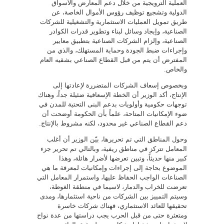
العملية الترويجية من خلال دعم المعارض والأسواق
الدولية وتشجيع توظيف رؤوس الأموال الخاصة، عن
طريق تمويل العمليات الاستثمارية والتشغيلية للشركات
الصناعية، وإيجاد وسائل لبناء وتطوير قدرات الكوادر
الصناعية، وإلزام الشركات الصناعية بتطبيق معايير
وإجراءات ضبط الجودة وحماية المستهلك، والذي من
المفترض أن يتم من قبل القطاع الصناعي بشقيه العام
والخاص.
وبخصوص إسعاف الشركات المتضررة لإعادتها إلى
الإنتاج، أكد الوزير أن الخطة الإسعافية ضئيلة جداً، وهناك
توجهات حكومية وأولويات بدعم البنى التحتية للمدن في
ضوء الإمكانيات المتاحة، علماً بأن الحكومة أوضحت أن
دعم القطاع الصناعي غير محدود، لكنه مشروط بالإنتاج.
وحول المناطق التي تم تحريرها، بيّن الوزير أن أغلب
المعامل تتركز في مناطق ريفية، وبالتالي تم تحرير جزء
كبير منها حديثاً، وتبين تعرضها لأضرار هائلة، وهذا
الموضوع بحاجة إلى إجراءات وإمكانيات لمعرفة ما هي
الصناعات الواجب الحفاظ عليها، واستمرار المعامل التي
تعرضت للخراب والدمار، لاسيما في منطقة الغوطة،
وسيتم التمييز بين الشركات من ناحية استثمارها، ومدى
تحقيقها للعائد الاستثماري، فهناك شركات خاسرة
ومتعثرة حتى من قبل الحرب يجب دراستها من عدة نواح