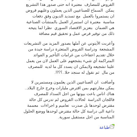
القروض للمصارف معتبرة انه حتى صدور هذا التشريع
يمكن السماح للصناعيين الذين يعملون وعليهم قروض
ان يستمروا بالعمل مع تسديد الديون وفق دفعات
مناسبة معتبرة ان استمرار العمل بالمنشآت الصناعية
هي الضمان بتعزيز الاقتصاد السوري نظرا لما يتيحه
ذلك من توفير فرص عمل و تحقيق قيم مضافة
وأعربت الأيتوني عن أملها بصدور المزيد من التشريعات
المشجعة ودراسة القروض المتعثرة دراسة جيدة من
خلال تقديم اعفاءات من غرامات التأخير و الفوائد
المتراكمة أي شيء يشجعهم على العمل لان من يعمل
علينا تشجيعه ولايمكن ان يسدد كل ما لديه للمصرف
من مال ثم نقول له سنجد حلا..؟؟!!.
وأضافت ان الصناعيين الذين يعلمون ومستمرين لا
يمكن مقارنتهم بمن اقترض مليارات وخرج خارج البلاد..
هناك اناس باعت بيوتها من اجل السداد للمصرف
فاللجان الدراسة لحالات القروض لم تدرس كل حالة
مقترض لوحدها بل صدرت تعاميم و اجراءات معممة
داعية الى دراسة كل حالة مقترض لوحدها ووضع الحلول
المناسبة من اجل مستقبل سورية.
طباعة