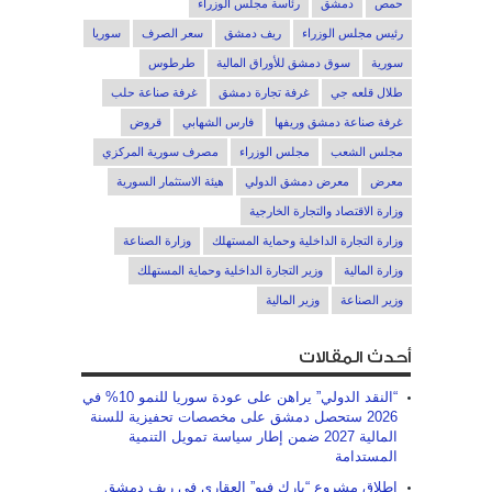
حمص
دمشق
رئاسة مجلس الوزراء
رئيس مجلس الوزراء
ريف دمشق
سعر الصرف
سوريا
سورية
سوق دمشق للأوراق المالية
طرطوس
طلال قلعه جي
غرفة تجارة دمشق
غرفة صناعة حلب
غرفة صناعة دمشق وريفها
فارس الشهابي
قروض
مجلس الشعب
مجلس الوزراء
مصرف سورية المركزي
معرض
معرض دمشق الدولي
هيئة الاستثمار السورية
وزارة الاقتصاد والتجارة الخارجية
وزارة التجارة الداخلية وحماية المستهلك
وزارة الصناعة
وزارة المالية
وزير التجارة الداخلية وحماية المستهلك
وزير الصناعة
وزير المالية
أحدث المقالات
“النقد الدولي” يراهن على عودة سوريا للنمو 10% في
2026 ستحصل دمشق على مخصصات تحفيزية للسنة
المالية 2027 ضمن إطار سياسة تمويل التنمية
المستدامة
إطلاق مشروع “بارك فيو” العقاري في ريف دمشق