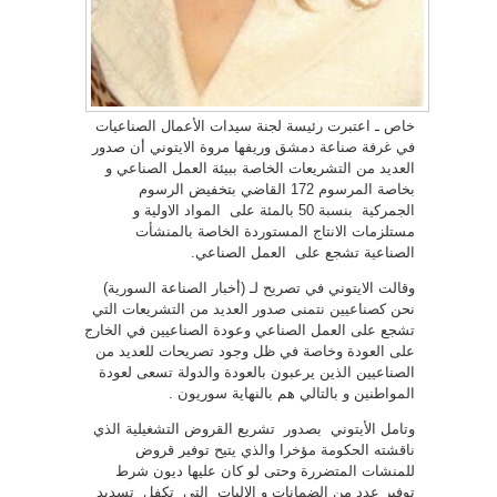
خاص ـ اعتبرت رئيسة لجنة سيدات الأعمال الصناعيات
في غرفة صناعة دمشق وريفها مروة الايتوني أن صدور
العديد من التشريعات الخاصة ببيئة العمل الصناعي و
بخاصة المرسوم 172 القاضي بتخفيض الرسوم
الجمركية بنسبة 50 بالمئة على المواد الاولية و
مستلزمات الانتاج المستوردة الخاصة بالمنشأت
الصناعية تشجع على العمل الصناعي.
وقالت الايتوني في تصريح لـ (أخبار الصناعة السورية)
نحن كصناعيين نتمنى صدور العديد من التشريعات التي
تشجع على العمل الصناعي وعودة الصناعيين في الخارج
على العودة وخاصة في ظل وجود تصريحات للعديد من
الصناعيين الذين يرعبون بالعودة والدولة تسعى لعودة
المواطنين و بالتالي هم بالنهاية سوريون .
وتامل الأيتوني بصدور تشريع القروض التشغيلية الذي
ناقشته الحكومة مؤخرا والذي يتيح توفير قروض
للمنشات المتضررة وحتى لو كان عليها ديون شرط
توفير عدد من الضمانات و الاليات التي تكفل تسديد