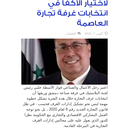
لاختيار الأكفأ في
انتخابات غرفة تجارة
العاصمة
على
أكتوبر 7, 2020
التعليقات
رجل
الأعمال
و
الصناعي
فواز
الأسطة
حلبي
يدعو
لاختيار
الأكفأ
في
انتخابات
غرفة
تجارة
العاصمة
مغلقة
اعتبر رجل الأعمال والصناعي فواز الأسطة حلبي رئيس
لجنة البلاستيك في غرفة صناعة دمشق وريفها أن
انتخابات غرف التجارة خلال هذه الفترة تشكل خطوة
مهمة ليس نحو تشكيل إدارات الغرف فحسب - في ظل
قانون التجارة الجديد رقم 8 لعام 2020 ، بل نحو توجه
العمل التشاركي الاقتصادي والتجاري مع الحكومة نظرا
للدور الذي يعول عليه على مجالس إدارات الغرف
التجارية في المرحلة القادمة.