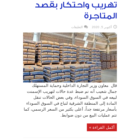
تهريب واحتكار بقصد
المتاجرة
على
أكتوبر 5, 2020
التعليقات
“عمران”
لا
تبيع
الإسمنت
إلا
بوثائق
وشروط
:
تهريب
واحتكار
بقصد
المتاجرة
مغلقة
قال معاون وزير التجارة الداخلية وحماية المستهلك
جمال شعيب أنه تم ضبط عدة حالات لتهريب الإسمنت
لبيعه في السوق السوداء، وفي بعض الحالات تنقل
المادة إلى المنطقة الشرقية لتباع في السوق السوداء
بأسعار مرتفعة جداً، أعلى بكثير من السعر الرسمي، كما
تتم عمليات البيع من دون ضوابط.
أكمل القراءة »