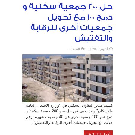
حل 200 جمعية سكنية و
دمج 100 مع تحويل
جمعيات أخرى للرقابة
والتفتيش
على
أكتوبر 5, 2020
التعليقات
حل
200
جمعية
سكنية
و
دمج
100
مع
تحويل
جمعيات
أخرى
للرقابة
والتفتيش
مغلقة
كشف مدير التعاون السكني في "وزارة الأشغال العامة
والإسكان" وليد يحيى عن حل نحو 200 جمعية سكنية و
دمج نحو 100 جمعية أخرى في 40 جمعية مشهرة برقم
جديد، مع تحويل جمعيات أخرى للرقابة والتفتيش”.
أكمل القراءة »