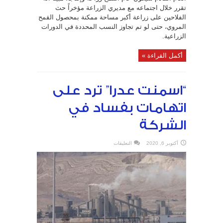
تقرر خلال اجتماعه مع مديري الزراعة مؤخراً حث
الفلاحين على زراعة أكبر مساحة ممكنة بمحصول القمح
المروي، حتى لو تم تجاوز النسب المحددة في الدورات
الزراعية.
أكمل القراءة »
“اسمنت عدرا” ترد على
اتهامات بفساد في
الشركة
على
أكتوبر 6, 2020
التعليقات
“اسمنت
عدرا”
ترد
على
اتهامات
بفساد
في
الشركة
مغلقة