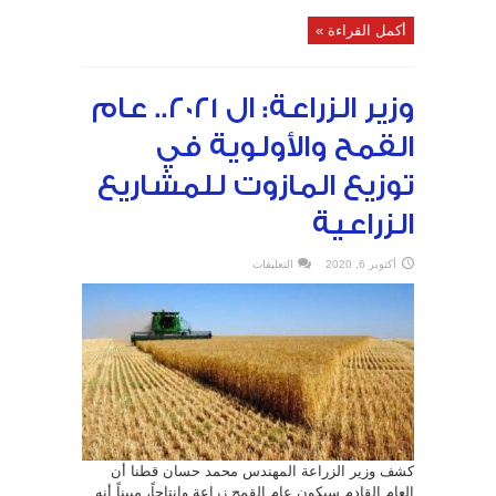
أكمل القراءة »
وزير الزراعة: ال ٢٠٢١.. عام
القمح والأولوية في
توزيع المازوت للمشاريع
الزراعية
على
أكتوبر 6, 2020
التعليقات
وزير
الزراعة:
ال
٢٠٢١..
عام
القمح
والأولوية
في
توزيع
المازوت
للمشاريع
الزراعية
مغلقة
كشف وزير الزراعة المهندس محمد حسان قطنا أن
العام القادم سيكون عام القمح زراعة وإنتاجاً، مبيناً أنه