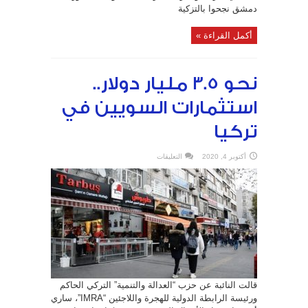
دمشق نجحوا بالتزكية
أكمل القراءة »
نحو 3.5 مليار دولار..
استثمارات السويين في
تركيا
على
أكتوبر 4, 2020
التعليقات
نحو
3.5
مليار
دولار..
استثمارات
السويين
في
تركيا
مغلقة
قالت النائبة عن حزب “العدالة والتنمية” التركي الحاكم
ورئيسة الرابطة الدولية للهجرة واللاجئين “IMRA”، ساري