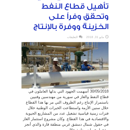
تأهيل قطاع النفط
وتحقق وفراً على
الخزينة ووفرة بالإنتاج
على
مايو 31, 2018
التعليقات
كوادرنا
المحلية
تعيد
تأهيل
قطاع
النفط
وتحقق
وفراً
على
الخزينة
ووفرة
بالإنتاج
مغلقة
30/05/2018 أسهمت الجهود التي بذلها العاملون في
قطاع النفط والغاز في سورية من مهندسين وفنيين
باستمرار الإنتاج رغم الظروف التي مر بها هذا القطاع
خلال سنين الأزمة واستطاعت الخبرات الوطنية خلال
فترات زمنية قياسية تشغيل عدد من المشاريع الحيوية
والاقتصادية في هذا القطاع. وكان مشروع استثمار الغاز
في حقول شمال دمشق غربي منطقة قارة والذي أنجز
مؤخرا بخبرات وطنية خلال ...