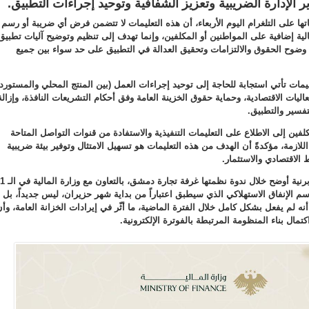
 الإدارة الضريبية وتعزيز الشفافية وتوحيد إجراءات التطبيق
.
ها على التلغرام اليوم الأربعاء، أن هذه التعليمات لا تتضمن فرض أي ضريبة أو رسم
لية إضافية على المواطنين أو المكلفين، وإنما تهدف إلى تنظيم وتوضيح آليات تطبيق
 وضوح الحقوق والالتزامات وتحقيق العدالة في التطبيق على حد سواء بين جميع
مات تأتي استجابة للحاجة إلى توحيد إجراءات العمل (بين المنتج المحلي والمستورد)
اليات الاقتصادية، وحماية حقوق الخزينة العامة وفق أحكام التشريعات النافذة، وإزالة
تفسير والتطبيق
.
لفين إلى الاطلاع على التعليمات التنفيذية والاستفادة من قنوات التواصل المتاحة
لازمة، مؤكدةً أن الهدف من هذه التعليمات هو تسهيل الامتثال وتوفير بيئة ضريبية
الاقتصادي والاستثمار
.
وكان وزير المالية محمد يسر برنية أوضح خلال ندوة نظمتها
 الإنفاق الاستهلاكي الذي سيطبق اعتباراً من بداية شهر حزيران، ليس جديداً، بل 
قائم منذ عام 2015، إلا أنه لم يفعل بشكل كامل خلال الفترة الماضية، ما أثّر في إيرادات الخزانة العامة، وأ
مال بناء المنظومة المرتبطة بالفوترة الإلكترونية
.