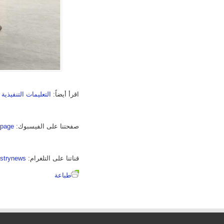
اقرأ أيضاً:
التعليمات التنفيذية للمرسوم رقم 67 القاضي 
صفحتنا على الفيسبوك:
_page
قناتنا على التلغرام:
dstrynews
طباعة