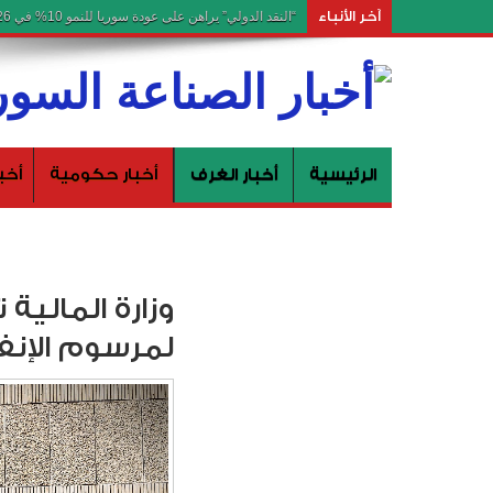
آخر الأنباء
“النقد الدولي” يراهن على عودة سوريا للنمو 10% في 2026 ستحصل دمشق على مخصصات تحفيزية للسنة المالية 2027 ضمن إطار سياسة تمويل التنمية المستدامة
الرئيسية
أخبار الغرف
أخبار حكومية
أخب
وزارة المالية
لمرسوم الإنف