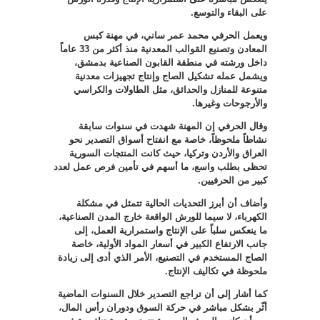
على البقاء والتوسع
.
ويعمل الحرفي محمد عمر ساني، في مهنة كبس
المعادن وتصنيع القوالب المعدنية منذ أكثر من 33 عاماً
داخل ورشته في منطقة القابون الصناعية بدمشق،
ويشمل عمله تشكيل الصاج وإنتاج تجهيزات معدنية
متنوعة للمنازل والحدائق، مثل الطاولات والكراسي
والأرجوحات وغيرها
.
وقال الحرفي إن المهنة شهدت في سنوات سابقة
نشاطاً ملحوظاً، خاصة مع انفتاح أسواق التصدير نحو
العراق والأردن وتركيا، حيث كانت المنتجات السورية
تحظى بطلب واسع، ما أسهم في تأمين فرص عمل لعدد
كبير من الحرفيين
.
وأضاف أن أبرز التحديات الحالية تتمثل في مشكلة
الكهرباء، لا سيما للورش الواقعة خارج المدن الصناعية،
ما ينعكس سلباً على الإنتاج واستمرارية العمل، إلى
جانب الارتفاع الكبير في أسعار المواد الأولية، خاصة
الصاج المستخدم في التصنيع، الأمر الذي أدى إلى زيادة
ملحوظة في تكاليف الإنتاج
.
كما أشار إلى أن تراجع التصدير خلال السنوات الماضية
أثّر بشكل مباشر في حركة السوق ودوران رأس المال،