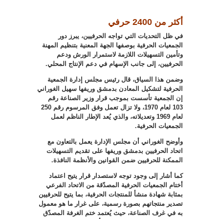
أكثر من 2400 حرفي
في ظل التحديات التي تواجه الحرفيين، يبرز دور
الجمعيات الحرفية بوصفها الجهة المعنية بتنظيم المهنة
وتأمين التسهيلات اللازمة لاستمرار الورش ودعم
الحرفيين، إلى جانب الإسهام في دعم الإنتاج المحلي
.
وضمن هذا السياق، قال رئيس مجلس إدارة الجمعية
الحرفية لتشكيل المعادن بدمشق وريفها سهيل الغوراني
إن الجمعية تأسست بموجب قرار وزير الصناعة رقم
103 لعام 1970، ولا تزال تعمل وفق المرسوم رقم 250
لعام 1969 وتعديلاته، والذي يُعد الإطار الناظم لعمل
الجمعيات الحرفية
.
وأوضح الغوراني أن مجلس الإدارة يعمل بالتعاون مع
اتحاد الحرفيين بدمشق وريفها على تقديم التسهيلات
الممكنة للحرفيين ضمن القوانين والأنظمة النافذة
.
كما أشار إلى وجود توجه لاستصدار قرار يتيح اعتماد
أختام الجمعيات الحرفية المصدّقة من الاتحاد الفرعي
بمثابة شهادة منشأ للمنتجات الحرفية، بما يتيح للحرفيين
تصدير منتجاتهم بصورة رسمية، على غرار ما هو معمول
به في غرف الصناعة، حيث يُعتمد ختم الغرفة المصدّق