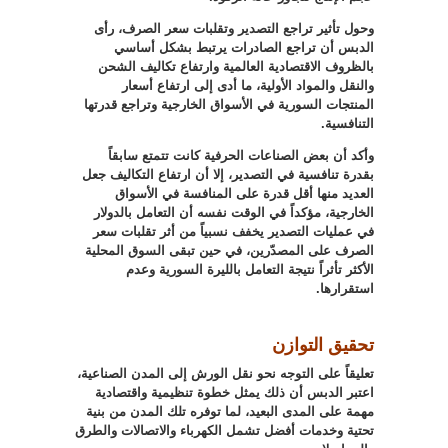
وحول تأثير تراجع التصدير وتقلبات سعر الصرف، رأى
الدبس أن تراجع الصادرات يرتبط بشكل أساسي
بالظروف الاقتصادية العالمية وارتفاع تكاليف الشحن
والنقل والمواد الأولية، ما أدى إلى ارتفاع أسعار
المنتجات السورية في الأسواق الخارجية وتراجع قدرتها
التنافسية
.
وأكد أن بعض الصناعات الحرفية كانت تتمتع سابقاً
بقدرة تنافسية في التصدير، إلا أن ارتفاع التكاليف جعل
العديد منها أقل قدرة على المنافسة في الأسواق
الخارجية، مؤكداً في الوقت نفسه أن التعامل بالدولار
في عمليات التصدير يخفف نسبياً من أثر تقلبات سعر
الصرف على المصدّرين، في حين تبقى السوق المحلية
الأكثر تأثراً نتيجة التعامل بالليرة السورية وعدم
استقرارها
.
تحقيق التوازن
تعليقاً على التوجه نحو نقل الورش إلى المدن الصناعية،
اعتبر الدبس أن ذلك يمثل خطوة تنظيمية واقتصادية
مهمة على المدى البعيد، لما توفره تلك المدن من بنية
تحتية وخدمات أفضل تشمل الكهرباء والاتصالات والطرق