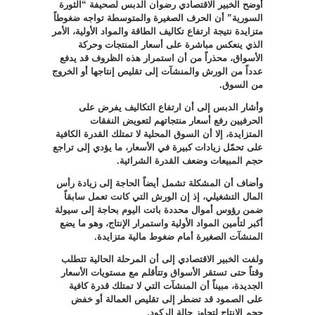
أوضح الخبير الاقتصادي رضوان الدبس لصحيفة “الثورة
السورية” أن الحرف الصغيرة والمتوسطة تواجه ضغوطاً
متزايدة نتيجة ارتفاع تكاليف الطاقة والمواد الأولية، الأمر
الذي ينعكس مباشرة على أسعار المنتجات وحركة
الأسواق، محذراً من أن استمرار هذه الظروف قد يدفع
عدداً من الورش والمنشآت إلى تقليص إنتاجها أو الخروج
من السوق
.
وأشار الدبس إلى أن ارتفاع التكاليف يفرض على
الحرفيين رفع أسعار منتجاتهم لتعويض النفقات
المتزايدة، إلا أن السوق المحلية لا تمتلك القدرة الكافية
على تحمّل زيادات كبيرة في الأسعار، ما يؤدي إلى تراجع
حجم المبيعات وضعف القدرة الشرائية
.
وأضاف أن المشكلة تشمل أيضاً الحاجة إلى زيادة رأس
المال التشغيلي، إذ إن الورش التي كانت تعمل سابقاً
ضمن رؤوس أموال محددة باتت اليوم بحاجة إلى سيولة
أكبر لتأمين المواد الأولية واستمرار الإنتاج، وهو ما يضع
المنشآت الصغيرة أمام ضغوط مالية متزايدة
.
ولفت الخبير الاقتصادي إلى أن المرحلة الحالية تتطلب
وقتاً حتى تستقر الأسواق وتتأقلم مع مستويات الأسعار
الجديدة، مبيناً أن المنشآت التي لا تمتلك قدرة كافية
على الصمود قد تضطر إلى تقليص العمالة أو خفض
حجم الإنتاج لتجاوز حالة الركود
.