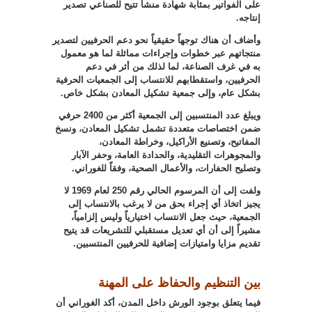
على الفواتير بمثابة شهادة منشأ تتيح للصناعي تصدير
إنتاجه
.
وأضاف أن هناك توجهاً حقيقياً نحو دعم الحرفيين لتصدير
منتجاتهم عبر خطوات وإجراءات مماثلة لما هو معمول
به في غرف الصناعة، لما لذلك من أثر في دعم
الحرفيين، واستقطابهم للانتساب إلى الجمعيات الحرفية
بشكل عام، وإلى جمعية تشكيل المعادن بشكل خاص
.
ويبلغ عدد المنتسبين إلى الجمعية أكثر من 2400 حرفي
ضمن اختصاصات متعددة تشمل تشكيل المعادن، ونسخ
المفاتيح، وتصنيع الأراكيل، وخراطة المعادن،
والمجوهرات التقليدية، والحدادة العامة، وحفر الآبار
وتصليح الحفارات، والأعمال الصحية، وفقاً للغوراني
.
ولفت إلى أن المرسوم الحالي رقم 250 لعام 1969 لا
يجيز اتخاذ أي إجراء بحق من لا يرغب بالانتساب إلى
الجمعية، حيث جعل الانتساب اختيارياً وليس إلزامياً،
مشيراً إلى أن أي تعديل مستقبلي للتشريعات قد يتيح
تقديم مزايا وامتيازات إضافية للحرفيين المنتسبين
.
بين التنظيم والحفاظ على المهنة
فيما يتعلق بوجود الورش داخل المدن، أكد الغوراني أن