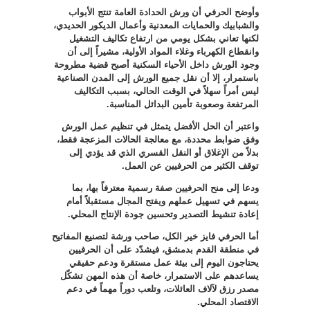
وأوضح الحرفي أن ورش الحدادة العامة تنتج الأبواب
والشبابيك والحمايات المعدنية وأعمال الديكور الحديدي،
لكنها تعاني بشكل يومي من ارتفاع تكاليف التشغيل
وانقطاع الكهرباء وغلاء المواد الأولية، مشيراً إلى أن
وجود الورش داخل الأحياء السكنية أصبح قضية مطروحة
باستمرار، إلا أن نقل جميع الورش إلى المدن الصناعية
ليس أمراً سهلاً في الوقت الحالي، بسبب التكاليف
المرتفعة وصعوبة تأمين البدائل المناسبة
.
واعتبر أن الحل الأفضل يتمثل في تنظيم عمل الورش
وفق ضوابط محددة، مع معالجة الحالات المزعجة فقط،
بدلاً من الإغلاق أو النقل القسري الذي قد يؤدي إلى
توقف الكثير من الحرفيين عن العمل
.
ودعا إلى منح الحرفيين صفة رسمية معترفاً بها، بما
يسهم في تسهيل عملهم ويفتح المجال مستقبلاً أمام
إعادة تنشيط التصدير وتحسين جودة الإنتاج المحلي
.
أما الحرفي فايز خير الكل، صاحب ورشة لتصنيع المفاتيح
في منطقة القدم بدمشق، فيشدّد على أن الحرفيين
يحتاجون اليوم إلى بيئة عمل مستقرة ودعم حقيقي
يساعدهم على الاستمرار، خاصة أن هذه المهن تشكّل
مصدر رزق لآلاف العائلات، وتلعب دوراً مهماً في دعم
الاقتصاد المحلي
.