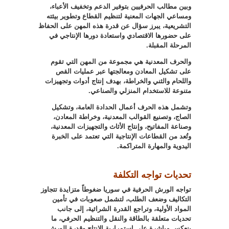
وبين مطالب الحرفيين بتوفير الدعم وتخفيف الأعباء،
ومساعي الجهات المعنية لتنظيم القطاع وتطوير بيئته
التشريعية، يبرز سؤال عن قدرة هذه المهن على الحفاظ
على حضورها الاقتصادي واستعادة دورها الإنتاجي في
المرحلة المقبلة
.
والحرف المعدنية هي مجموعة من المهن التي تقوم
على تشكيل المعادن ومعالجتها عبر عمليات القص
واللحام والثني والخراطة، بهدف إنتاج أدوات وتجهيزات
متنوعة للاستخدام المنزلي والصناعي
.
وتشمل هذه الحرف أعمال الحدادة العامة، وتشكيل
الصاج، وتصنيع القوالب المعدنية، وخراطة المعادن،
وصناعة المفاتيح، وإنتاج الأثاث والتجهيزات المعدنية،
وتُعد من القطاعات الإنتاجية التي تعتمد على الخبرة
اليدوية والمهارة المتراكمة
.
تحديات تواجه التكلفة
تواجه الورش الحرفية في سوريا ضغوطاً متزايدة تتجاوز
التكاليف وضعف الطلب، لتشمل صعوبات في تأمين
المواد الأولية، وتراجع القدرة الشرائية، إلى جانب
تحديات متعلقة بالطاقة والنقل والتنظيم الحرفي، ما
ينعكس مباشرة على استمرارية الإنتاج وقدرة الورش