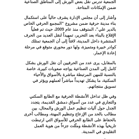
الجمعية تدرس نقل بعض الورش إلى المناطق الصناعية
ضمن الإمكانات المتاحة
.
وأشار إلى أن مجلس الإدارة يشرف حالياً على استكمال
بناء مدينة حرفية ضمن مشروع “المجمع الحرفي الخاص
بالدير علي”، المتوقف منذ عام 2009، حيث تم فعلياً
الإقلاع بالبناء بعد التحرير، تمهيداً لنقل العديد من الحرف
المنتشرة داخل المدينة، لافتاً إلى أن الجمعية تمتلك
كوادر خبيرة ومتميزة، ولها دور محوري متوقع في مرحلة
إعادة الإعمار
.
بالمقابل، يرى عدد من الحرفيين أن نقل الورش بشكل
كامل إلى المدن الصناعية يواجه صعوبات كبيرة، خاصة
بالنسبة للمهن المرتبطة مباشرة بالأسواق والأحياء
السكنية، ما يشكل تهديداً مباشراً لعملهم ويؤثر في
تسويق منتجاتهم
.
وفي ظل تداخل الأنشطة الحرفية مع الطابع السكني
والتجاري في عدد من أسواق دمشق القديمة، يتجدد
الجدل حول آليات تنظيم عمل الورش والمحال، بين
مطالب بالحد من الإزعاج وتنظيم المهنة، ومطالب أخرى
بالحفاظ على الطابع الحرفي للأسواق التي ارتبطت
تاريخياً بهذه الأنشطة ومثّلت جزءاً من هوية العمل
التقليدي في المدينة
.