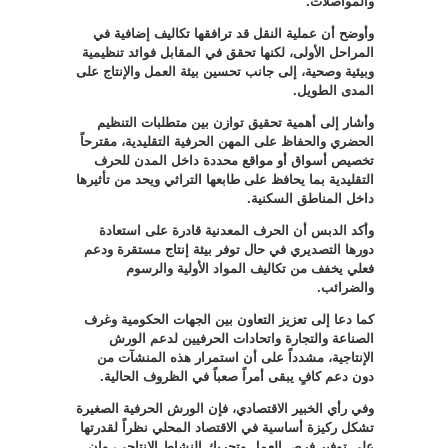
والمواصلات
.
وأوضح أن عملية النقل قد ترافقها تكاليف إضافية في
المراحل الأولى، لكنها تحقق في المقابل فوائد تنظيمية
وبيئية وصحية، إلى جانب تحسين بيئة العمل والإنتاج على
المدى الطويل
.
وأشار إلى أهمية تحقيق توازن بين متطلبات التنظيم
الحضري والحفاظ على المهن الحرفية التقليدية، مقترحاً
تخصيص أسواق أو مواقع محددة داخل المدن للحرف
التقليدية بما يحافظ على طابعها التراثي ويحد من تأثيرها
داخل المناطق السكنية
.
وأكد الدبس أن الحرف المعدنية قادرة على استعادة
دورها التصديري في حال توفر بيئة إنتاج مستقرة ودعم
فعلي يخفف من تكاليف المواد الأولية والرسوم
والضرائب
.
كما دعا إلى تعزيز التعاون بين الجهات الحكومية وغرف
الصناعة والتجارة واتحادات الحرفيين لدعم الورش
الإنتاجية، مشدداً على أن استمرار هذه المنشآت من
دون دعم كافٍ يبقى أمراً صعباً في الظروف الحالية
.
وفي رأي الخبير الاقتصادي، فإن الورش الحرفية الصغيرة
تشكل ركيزة أساسية في الاقتصاد المحلي نظراً لقدرتها
على توفير فرص العمل وتحريك النشاط الإنتاجي، وإن