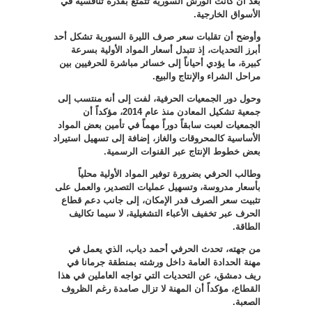
بعد أن كانت الورش السورية تتمتع بقدرة تنافسية في
الأسواق الخارجية
.
وأوضح أن تقلبات سعر صرف الليرة السورية تشكل أحد
أبرز التحديات، إذ تتبدل أسعار المواد الأولية بسرعة
كبيرة، ما يؤدي أحياناً إلى خسائر مباشرة للحرفيين بين
مراحل الشراء والإنتاج والبيع
.
وحول دور الجمعيات الحرفية، لفت إلى أنه منتسب إلى
جمعية تشكيل المعادن منذ عام 2014، مؤكداً أن
الجمعيات لعبت سابقاً دوراً مهماً في تأمين بعض المواد
الأساسية كالمحروقات والغاز، إضافة إلى تسهيل استيراد
بعض خطوط الإنتاج عبر القنوات الرسمية
.
وطالب الحرفي بضرورة توفير المواد الأولية محلياً
بأسعار مدروسة، وتسهيل عمليات التصدير، والعمل على
تثبيت سعر الصرف قدر الإمكان، إلى جانب دعم قطاع
الحرف عبر تخفيف الأعباء التشغيلية، لا سيما تكاليف
الطاقة
.
من جهته، تحدث الحرفي أحمد دياب، الذي يعمل في
مهنة الحدادة العامة داخل ورشته بمنطقة جرمانا في
ريف دمشق، عن التحديات التي تواجه العاملين في هذا
القطاع، مؤكداً أن المهنة لا تزال صامدة رغم الظروف
الصعبة
.