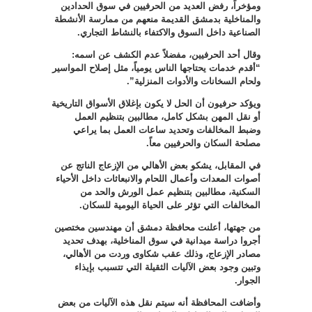
ومؤخراً، رفض العديد من الحرفيين في سوق الحدادين
والمناخلية بدمشق القديمة منعهم من ممارسة الأنشطة
الصناعية داخل السوق والاكتفاء بالنشاط التجاري
.
وقال أحد الحرفيين، مفضلاً عدم الكشف عن اسمه:
“أقدم خدمات يحتاجها الناس يومياً، مثل إصلاح المواسير
ولحام السخانات والأدوات المنزلية
”.
ويؤكد حرفيون أن الحل لا يكون بإغلاق الأسواق التاريخية
أو نقل المهن بشكل كامل، مطالبين بتنظيم العمل
وضبط المخالفات وتحديد ساعات العمل بما يراعي
مصلحة السكان والحرفيين معاً
.
في المقابل، يشكو بعض الأهالي من الإزعاج الناتج عن
أصوات المعدات وأعمال اللحام والانبعاثات داخل الأحياء
السكنية، مطالبين بتنظيم عمل الورش والحد من
المخالفات التي تؤثر على الحياة اليومية للسكان
.
من جهتها، أعلنت محافظة دمشق أن مهندسين مختصين
أجروا دراسة ميدانية في سوق المناخلية، بهدف تحديد
مصادر الإزعاج، وذلك عقب شكاوى وردت من الأهالي،
وتبين وجود بعض الآليات الثقيلة التي تتسبب بإيذاء
الجوار
.
وأضافت المحافظة أنه سيتم نقل هذه الآليات من بعض