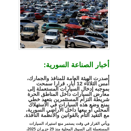
أخبار الصناعة السورية:
أصدرت الهيئة العامة للمنافذ والجمارك،
أمس الثلاثاء 12 أيار، قرارا سمحت
بموجبه إدخال السيارات المستعملة إلى
معارض السيارات داخل المناطق الحرة
شريطة التزام المستثمرين بتعهد خطي
يمنع وضع هذه السيارات في الاستهلاك
المحلي أو بيعها داخل الأراضي السورية،
مع التقيد التام بالقوانين والأنظمة النافذة
.
ويأتي القرار في وقت يستمر منع استيراد السيارات
المستعملة إلى السوق المحلية منذ 29 حزيران 2025،