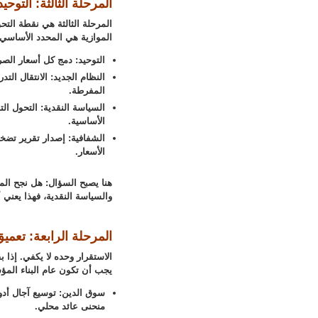
المرحلة الثالثة: التوحي
المرحلة الثالثة هي نقطة الت
الموازية هي المحدد الأساسي 
التوحيد: دمج كل أسعار الص
النظام الجديد: الانتقال ال
المفرطة.
السياسة النقدية: التحول ال
الأساسية.
الشفافية: إصدار تقرير تضخ
الأسعار.
هنا يصبح السؤال: هل نجح الم
والسياسة النقدية، فهذا يعني أ
المرحلة الرابعة: تعميق
الاستقرار وحده لا يكفي. إذا 
يجب أن تكون عام البناء الم
سوق الدين: توسيع آجال أدو
منحنى عائد محلي.