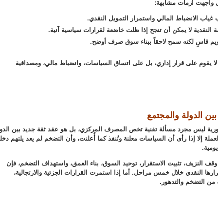
 واجهت أزمات مشابهة:
غياب الانضباط المالي واستمرار التمويل النقدي.
سة النقدية لا يمكن أن تنجح إذا ظلت خاضعة لقرارات سياسية آنية.
م قاسٍ لكنه سمح لاحقاً ببناء سوق صرف أوضح.
لا يقوم على قرار إداري، بل على اتساق السياسات، وانضباط مالي، ومصداقية
بين الدولة والمجتمع
ورية ليس مجرد مسألة تقنية تخص المصرف المركزي، بل هو عقد ثقة جديد بين الدول
ملة إلا إذا رأى أن السياسات معلنة وتُنفذ كما أُعلنت، وأن التضخم لم يعد يلتهم دخله
ومية.
 وقف النزيف، تثبيت الاستقرار، توحيد السوق، بناء العمق، واستهداف التضخم، فإن
رها النقدي خلال خمس مراحل. أما إذا استمرت القرارات الجزئية والارتجالية،
ن التضخم والتدهور.