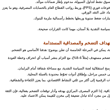
سوق نشط لتداول السيولة، مدعوم بإطار ضمانات موحّد.
المدفوعات: إطلاق نظام مدفوعات فوري (FPS)، وربط رواتب القطاع العام بالحسابات المصرفية، وهو ما يعزز
اد على النقد الورقي.
ختبارات ضغط سنوية وربطها بخطط رأسمالية ملزمة للبنوك.
ياسة النقدية بلا أسنان، مهما كانت القرارات صحيحة.
هداف التضخم والمصداقية المستدامة
ة، يمكن في المرحلة الخامسة أن نعلن بوضوح: هدفنا الأساسي هو التضخم.
الإطار الجديد: اعتماد نطاق تضخم مستهدف (مثلاً 6–8%)، مع التزام بنشر أسباب أي انحراف وخطة العودة
سخ استقلالية لجنة السياسة النقدية، مع مساءلة شفافة أمام البرلمان.
إلى خمس مراحل، وإطلاق أدوات تحوّط محدودة بالعملة المحلية.
ت الرقمية إلى أكثر من ثلثي النشاط الاقتصادي، بما يعزز الكفاءة والشفافية.
قية. إذا التزم المصرف المركزي بهدفه وأدار توقعات التضخم بفعالية، فإن الثقة
حول من مجرد أداة تبادل ضعيفة إلى مخزن للقيمة يمكن الاعتماد عليه.