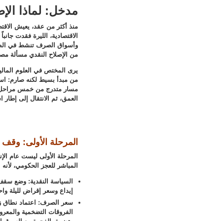
مدخل: لماذا الإص
منذ أكثر من عقد، يعيش الاقتص
الاقتصادية، الليرة فقدت جانبا
وأسواق الصرف تنشط في الظل أ
من الإصلاح النقدي مسألة مصير
يرى المختص في العلوم المالية
من مبدأ بسيط لكنه صارم: استعا
مسار متدرج من خمس مراحل، يض
العمق، ثم الانتقال إلى إطار 
المرحلة الأولى: وقف ن
المرحلة الأولى ليست عام الإن
المباشر للعجز الحكومي، لأنه 
السياسة النقدية: وضع سقف 
إيداع وسعر إقراض لليلة واح
سعر الصرف: اعتماد نطاق ز
الفروقات التضخمية والمعروض