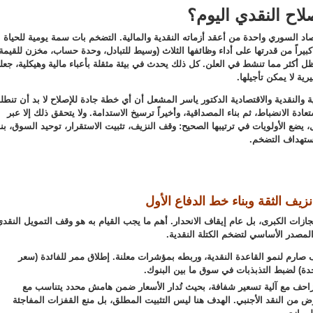
لاح النقدي اليوم؟
اد السوري واحدة من أعقد أزماته النقدية والمالية. التضخم بات سمة يومية للحياة
ً كبيراً من قدرتها على أداء وظائفها الثلاث (وسيط للتبادل، وحدة حساب، مخزن للقيمة)
كثر مما تنشط في العلن. كل ذلك يحدث في بيئة مثقلة بأعباء مالية وهيكلية، جع
ية لا يمكن تأجيلها.
 والنقدية والاقتصادية الدكتور ياسر المشعل أن أي خطة جادة للإصلاح لا بد أن تنطل
دة الانضباط، ثم بناء المصداقية، وأخيراً ترسيخ الاستدامة. ولا يتحقق ذلك إلا عبر
ع الأولويات في ترتيبها الصحيح: وقف النزيف، تثبيت الاستقرار، توحيد السوق، بنا
استهداف التضخم.
زيف الثقة وبناء خط الدفاع الأول
جازات الكبرى، بل عام إيقاف الانحدار. أهم ما يجب القيام به هو وقف التمويل النقد
المصدر الأساسي لتضخم الكتلة النقدية.
صارم لنمو القاعدة النقدية، وربطه بمؤشرات معلنة. إطلاق ممر للفائدة (سعر
دة) لضبط التذبذبات في سوق ما بين البنوك.
احف مع آلية تسعير شفافة، بحيث تُدار الأسعار ضمن هامش محدد يتناسب مع
 من النقد الأجنبي. الهدف هنا ليس التثبيت المطلق، بل منع القفزات المفاجئة