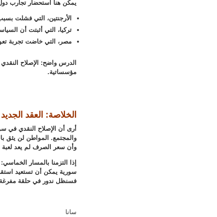
يمكن هنا استحضار تجارب دول
الأرجنتين، التي فشلت بسبب 
تركيا، التي أثبتت أن السيا
مصر، التي خاضت تجربة تعوي
الدرس واضح: الإصلاح النقدي 
مؤسساتية.
الخلاصة: العقد الجديد 
أرى أن الإصلاح النقدي في س
والمجتمع. المواطن لن يثق بالع
وأن سعر الصرف لم يعد لعبة ي
إذا التزمنا بالمسار الخماسي:
سورية يمكن أن تستعيد استقرا
فسنظل ندور في حلقة مفرغة م
سانا