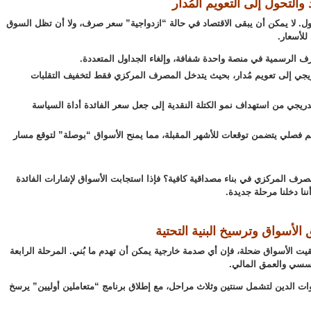
د والتحول إلى التعويم المُدار
حول. لا يمكن أن يبقى الاقتصاد في حالة “ازدواجية” سعر صرف، ولا أن تظل السوق
للأسعار.
رف الرسمية في منصة واحدة شفافة، وإلغاء الجداول المتعددة.
تدريجي إلى تعويم مُدار، بحيث يتدخل المصرف المركزي فقط لتخفيف التقلبات
تدريجي من استهداف نمو الكتلة النقدية إلى جعل سعر الفائدة أداة السياسة
م فصلي يتضمن توقعات للأشهر المقبلة، مما يمنح الأسواق “بوصلة” لتوقع مسار
صرف المركزي في بناء مصداقية كافية؟ فإذا استجابت الأسواق لإشارات الفائدة
ننا دخلنا مرحلة جديدة.
 الأسواق وترسيخ البنية التحتية
بقيت الأسواق ضحلة، فإن أي صدمة خارجية يمكن أن تهدم ما بُني. المرحلة الرابعة
ؤسسي والعمق المالي.
ات الدين لتشمل سنتين وثلاث مراحل، مع إطلاق برنامج “متعاملين أوليين” يرسخ