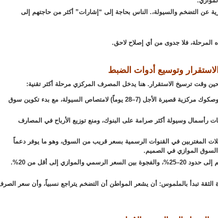
موازي.
رية عن التضخم والسيولة،. الناس بحاجة إلى “إشارات” أكثر من حاجتهم إلى
 المرحلة، فلا جدوى من أي إصلاح لاحق.
ت الاستقرار وتوسيع أدوات الضبط
يحين وقت ترسيخ الاستقرار. هنا يدخل المصرف المركزي مرحلة أكثر تقنية:
أدوات السوق: إصدار أذون وصكوك مركزية قصيرة الأجل (7–28 يوماً) لامتصاص السيولة، مع بدء تكوين سوق
ت رأسمال وسيولة أكثر صرامة على البنوك، ومنع توزيع الأرباح في المصارف
يلات المغتربين في القنوات الرسمية بسعر قريب من السوق، وهو ما يوفر دعماً
 السوق الموازي في الصميم.
مي والموازي إلى أقل من 20%.
 الثقة تبدأ بالملموس: أن يشعر المواطن أن التضخم يتراجع نسبياً، وأن سعر الصر