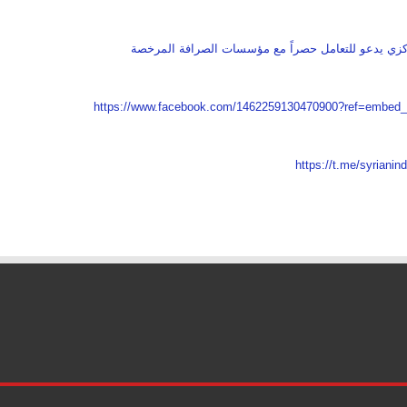
زي يدعو للتعامل حصراً مع مؤسسات الصرافة المرخصة
https://www.facebook.com/1462259130470900?ref=embed
https://t.me/syrianin