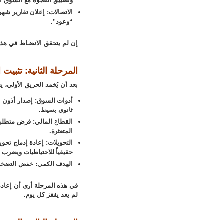
وتضييق الفجوة مع السوق ال
الاتصالات: إعلان تقارير شه
“وعود”.
إن لم يتحقق الانضباط في هذه
المرحلة الثانية: تثبي
بعد أن يُخمد الحريق الأولي، 
ثانوي بسيط.
القطاع المالي: فرض متطلبا
المتعثرة.
التحويلات: إعادة إدماج تحو
حقيقياً للاحتياطيات ويضرب
الهدف الكمي: خفض التضخم إلى حدود 20–25%، والفجوة بين السعر الرس
في هذه المرحلة أرى أن إعادة
لم يعد يقفز كل يوم.