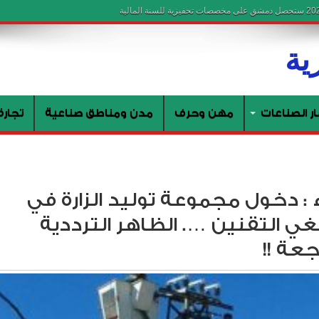
ار الصناعات
مهن وحرف
مدن ومناطق صناعية
تجارة
ء : دخول مجموعة توليد الزارة في
غي التقنين …. الظاهر الترددية
عة !!