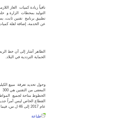
نافياً زيادة كميات الغاز الل
التوليد بمحطات الزارة و حلب 
تطبيق برنامج تقنين ثابت، بس
عن الخدمة، إضافة لقلة كميات ال
الظاهر أشار إلى أن خط الربط
الحماية الترددية في البلاد.
وحول تحديد تعرفة مبيع الكي
الخطوط متاحة لجميع المواطنين
عام 2017 إلى 46 ل.س، فيما تم تحديدها الآن بـ 300 ل.س لكل كيلوواط.
طباعة