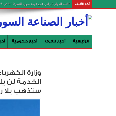
آخر الأنباء
“النقد الدولي” يراهن على عودة سوريا للنمو 10% في 2026 ستحصل دمشق على مخصصات تحفيزية للسنة المالية 2027 ضمن إطار سياسة تمويل التنمية المستدامة
الرئيسية
أخبار الغرف
أخبار حكومية
أخب
وزارة الكهربا
الخدمة لن يل
ستذهب بلا رج