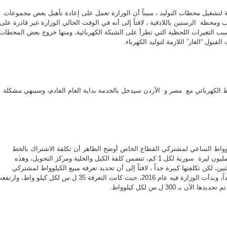
ازمة لتشغيل محطات التوليد ، مبيناً أن الوزارة تعمل على إعادة تأهيل بعض مجموعات
ومحطة الرستين باللاذقية ، لافتاً إلى أنه في الوقت الحالي الوزارة غير قادرة على
بب التغيرات اللحظية التي تطرأ على الشبكة الكهربائية، ومنها خروج بعض المحطات
فيول “الغاز” اللازمة لتوليد الكهرباء.
 الكهربائي مع مصر و الأردن سيدخل بالخدمة بداية العام القادم، وسينهي مشكلة
لوواط الساعي لمشتركي القطاع الخاص أوضح الظاهر أن تكلفة الاشتراك بالخط
المعفى من التقنين هي 300 مليون ليرة سورية لكل 1 كم، تتضمن كلفة الكبل والخلية ومركز التحويل، وهذه
، لكن تكلفتها كبيرة جداً ، لافتاً إلى أن تحديد تعرفة مبيع الكيلوواط لمشتركي
القطاع الخاص ليس أمراً جديداً، وبدأت الوزارة فيه عام 2016، حيث كانت التعرفة 35 ل.س لكل كيلو واط، وا