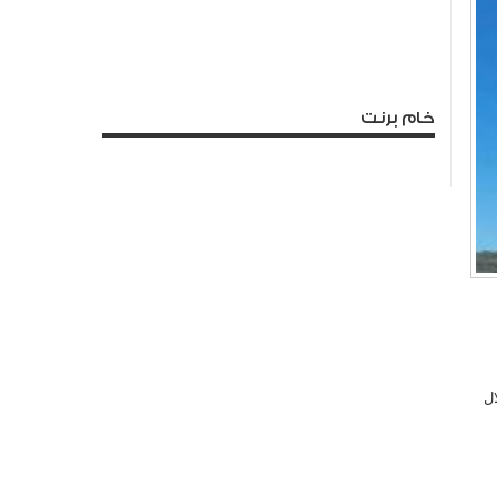
خام برنت
ل