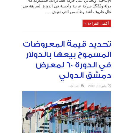
الإنتاجية، وبالتالي على حركة الصادرات، فمشاركة 43
دولة و1532 شركة عربية وأجنبية في الدورة السابقة في
ظل ظروف أشد وطأة من التي نعيش ...
أكمل القراءة »
تحديد قيمة المعروضات
المسموح بيعها بالدولار
في الدورة 60 لمعرض
دمشق الدولي
على
مايو 19, 2018
التعليقات
تحديد
قيمة
المعروضات
المسموح
بيعها
بالدولار
في
الدورة
60
لمعرض
دمشق
الدولي
مغلقة