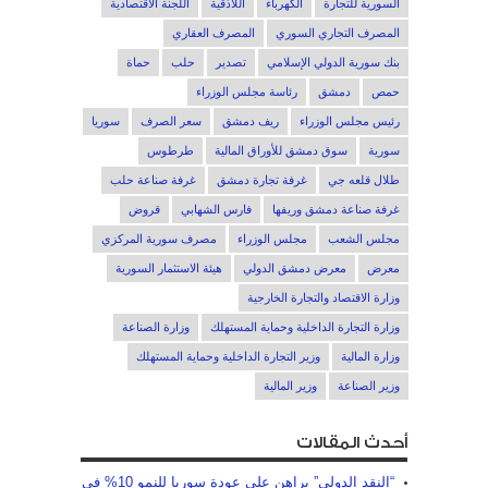
السورية للتجارة
الكهرباء
اللاذقية
اللجنة الاقتصادية
المصرف التجاري السوري
المصرف العقاري
بنك سورية الدولي الإسلامي
تصدير
حلب
حماة
حمص
دمشق
رئاسة مجلس الوزراء
رئيس مجلس الوزراء
ريف دمشق
سعر الصرف
سوريا
سورية
سوق دمشق للأوراق المالية
طرطوس
طلال قلعه جي
غرفة تجارة دمشق
غرفة صناعة حلب
غرفة صناعة دمشق وريفها
فارس الشهابي
قروض
مجلس الشعب
مجلس الوزراء
مصرف سورية المركزي
معرض
معرض دمشق الدولي
هيئة الاستثمار السورية
وزارة الاقتصاد والتجارة الخارجية
وزارة التجارة الداخلية وحماية المستهلك
وزارة الصناعة
وزارة المالية
وزير التجارة الداخلية وحماية المستهلك
وزير الصناعة
وزير المالية
أحدث المقالات
“النقد الدولي” يراهن على عودة سوريا للنمو 10% في