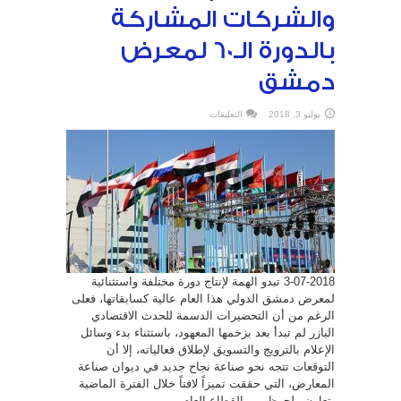
والشركات المشاركة
بالدورة الـ60 لمعرض
دمشق
على
يوليو 3, 2018
التعليقات
حوافز
مشجعة
للدول
والشركات
المشاركة
بالدورة
الـ60
لمعرض
دمشق
مغلقة
3-07-2018 تبدو الهمة لإنتاج دورة مختلفة واستثنائية
لمعرض دمشق الدولي هذا العام عالية كسابقاتها، فعلى
الرغم من أن التحضيرات الدسمة للحدث الاقتصادي
البازر لم تبدأ بعد بزخمها المعهود، باستثناء بدء وسائل
الإعلام بالترويج والتسويق لإطلاق فعالياته، إلا أن
التوقعات تتجه نحو صناعة نجاح جديد في ديوان صناعة
المعارض، التي حققت تميزاً لافتاً خلال الفترة الماضية
بتعاون ملحوظ بين القطاع العام ...