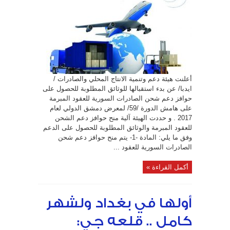
شحن
عقود
التصدير
لمعرض
دمشق
الدولي
مغلقة
أعلنت هيئة دعم وتنمية الانتاج المحلي والصادرات /
ايدبا/ عن بدء استقبالها للوثائق المطلوبة للحصول على
حوافز دعم شحن الصادرات السورية للعقود المبرمة
على هامش الدورة /59/ لمعرض دمشق الدولي لعام
2017 . و حددت الهيئة آلية منح حوافز دعم الشحن
للعقود المبرمة والوثائق المطلوبة للحصول على الدعم
وفق ما يلي: المادة -1- يتم منح حوافز دعم شحن
الصادرات السورية للعقود ...
أكمل القراءة »
أولها في بغداد ولشهر
كامل .. قلعه جي: