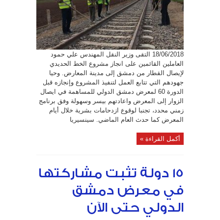
بمدينة
المعارض
قبل
انطلاق
معرض
دمشق
الدولي
مغلقة
18/06/2018 التقى وزير النقل المهندس علي حمود
العاملين القائمين على انجاز مشروع الخط الحديدي
لإيصال القطار من دمشق إلى مدينة المعارض. وحيا
جهودهم التي تتابع العمل لتنفيذ المشروع وإنجازه قبل
الدورة 60 لمعرض دمشق الدولي للمساهمة في ايصال
الزوار إلى المعرض واعادتهم بيسر وسهولة وفق برنامج
زمني محدد، تجنبا لوقوع ازدحامات بشرية خلال أيام
المعرض كما حدث العام الماضي. سينسيريا
أكمل القراءة »
15 دولة تثبت مشاركتها
في معرض دمشق
الدولي حتى الآن