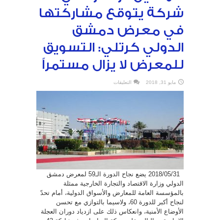
شركة يتوقع مشاركتها
في معرض دمشق
الدولي كرتلي: التسويق
للمعرض لا يزال مستمراً
على
مايو 31, 2018
التعليقات
خمسين
دولة
والفي
شركة
يتوقع
مشاركتها
في
معرض
دمشق
الدولي
كرتلي:
التسويق
للمعرض
لا
يزال
مستمراً
2018/05/31 يضع نجاح الدورة الـ59 لمعرض دمشق
مغلقة
الدولي وزارة الاقتصاد والتجارة الخارجية ممثلة
بالمؤسسة العامة للمعارض والأسواق الدولية، أمام تحدّ
لنجاح أكبر للدورة 60، ولاسيما بالتوازي مع تحسن
الأوضاع الأمنية، وانعكاس ذلك على ازدياد دوران العجلة