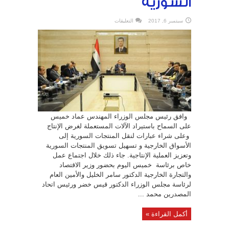
السورية
على
سبتمبر 6, 2017
التعليقات
في
أول
غيث
معرض
دمشق
الدولي
..
رئيس
الوزراء
يوافق
على
استيراد
الآلات
الصناعية
المستعملة
و
وافق رئيس مجلس الوزراء المهندس عماد خميس
شراء
عبارات
على السماح باستيراد الآلات المستعملة لغرض الإنتاج
لتصدير
المنتجات
وعلى شراء عبارات لنقل المنتجات السورية إلى
السورية
مغلقة
الأسواق الخارجية و تسهيل تسويق المنتجات السورية
وتعزيز العملية الإنتاجية. جاء ذلك خلال اجتماع عمل
خاص برئاسة خميس اليوم بحضور وزير الاقتصاد
والتجارة الخارجية الدكتور سامر الخليل والأمين العام
لرئاسة مجلس الوزراء الدكتور قيس خضر ورئيس اتحاد
المصدرين محمد ...
أكمل القراءة »