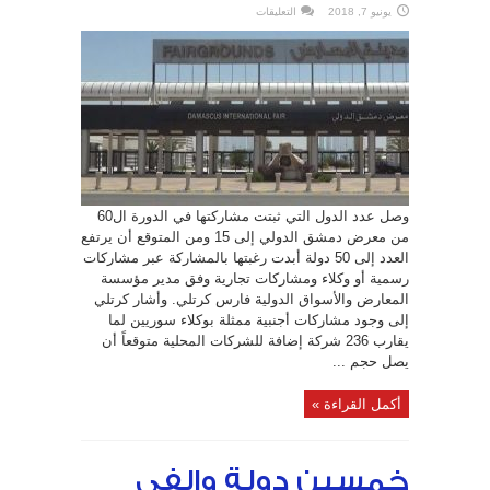
على
يونيو 7, 2018
التعليقات
15
دولة
تثبت
مشاركتها
في
معرض
دمشق
الدولي
حتى
الآن
مغلقة
وصل عدد الدول التي ثبتت مشاركتها في الدورة ال60
من معرض دمشق الدولي إلى 15 ومن المتوقع أن يرتفع
العدد إلى 50 دولة أبدت رغبتها بالمشاركة عبر مشاركات
رسمية أو وكلاء ومشاركات تجارية وفق مدير مؤسسة
المعارض والأسواق الدولية فارس كرتلي. وأشار كرتلي
إلى وجود مشاركات أجنبية ممثلة بوكلاء سوريين لما
يقارب 236 شركة إضافة للشركات المحلية متوقعاً أن
يصل حجم ...
أكمل القراءة »
خمسين دولة والفي