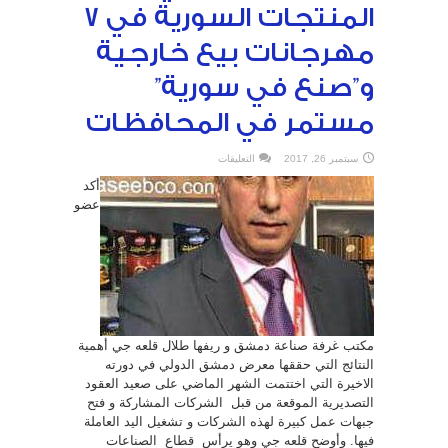
المنتجات السورية في 7
مهرجانات بيع خارجية
و”صنع في سورية”
مستمر في المحافظات
على
سبتمبر 26, 2017
التعليقات
أولها
في
أكد
بغداد
ولشهر
عضو
كامل
..
قلعه
جي:
المنتجات
السورية
في
7
مهرجانات
بيع
خارجية
و”صنع
مكتب غرفة صناعة دمشق و ريفها طلال قلعه جي أهمية
في
سورية”
النتائج التي حققها معرض دمشق الدولي في دورته
مستمر
في
الاخيرة التي اختتمت الشهر الماضي على صعيد العقود
المحافظات
مغلقة
التصديرية الموقعة من قبل الشركات المشاركة و فتح
جبهات عمل كبيرة لهذه الشركات و تشغيل اليد العاملة
فيها. وأوضح قلعه جي وهو يرأس قطاع الصناعات