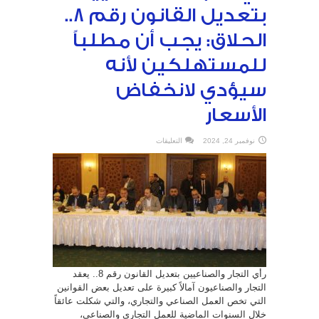
بتعديل القانون رقم 8..
الحلاق: يجب أن مطلباً
للمستهلكين لأنه
سيؤدي لانخفاض
الأسعار
على
نوفمبر 24, 2024
التعليقات
رأي
التجار
والصناعيين
بتعديل
القانون
رقم
8..
الحلاق:
يجب
أن
مطلباً
للمستهلكين
لأنه
سيؤدي
لانخفاض
الأسعار
رأي التجار والصناعيين بتعديل القانون رقم 8.. يعقد
مغلقة
التجار والصناعيون آمالاً كبيرة على تعديل بعض القوانين
التي تخص العمل الصناعي والتجاري، والتي شكلت عائقاً
خلال السنوات الماضية للعمل التجاري والصناعي،