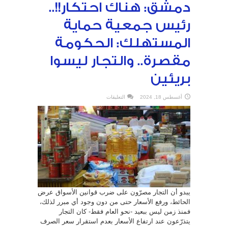
دمشق: هناك احتكار!!..
رئيس جمعية حماية
المستهلك: الحكومة
مقصرة.. والتجار ليسوا
بريئين
على
أغسطس 18, 2024
التعليقات
رغم
استقرار
سعر
الصرف
الأسعار
ترتفع!!..
عضو
غرفة
تجارة
دمشق:
هناك
احتكار!!..
رئيس
جمعية
حماية
المستهلك:
يبدو أن التجار مصرّون على ضرب قوانين الأسواق عرض
الحكومة
مقصرة..
الحائط، ورفع الأسعار حتى من دون وجود أي مبرر لذلك،
والتجار
ليسوا
فمنذ زمن ليس ببعيد -نحو العام فقط- كان التجار
بريئين
مغلقة
يتذرّعون عند ارتفاع الأسعار بعدم استقرار سعر الصرف