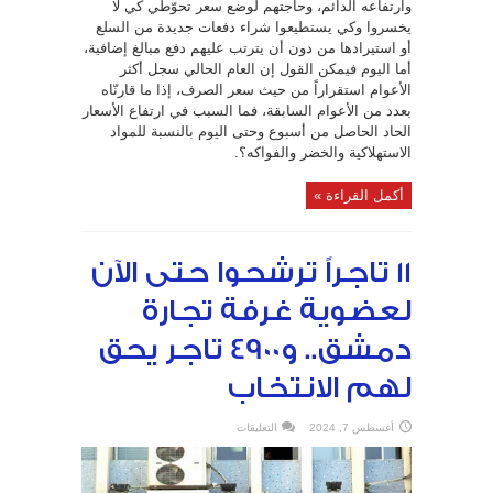
وارتفاعه الدائم، وحاجتهم لوضع سعر تحوّطي كي لا
يخسروا وكي يستطيعوا شراء دفعات جديدة من السلع
أو استيرادها من دون أن يترتب عليهم دفع مبالغ إضافية،
أما اليوم فيمكن القول إن العام الحالي سجل أكثر
الأعوام استقراراً من حيث سعر الصرف، إذا ما قارنّاه
بعدد من الأعوام السابقة، فما السبب في ارتفاع الأسعار
الحاد الحاصل من أسبوع وحتى اليوم بالنسبة للمواد
الاستهلاكية والخضر والفواكه؟.
أكمل القراءة »
11 تاجراً ترشحوا حتى الآن
لعضوية غرفة تجارة
دمشق.. و4900 تاجر يحق
لهم الانتخاب
على
أغسطس 7, 2024
التعليقات
11
تاجراً
ترشحوا
حتى
الآن