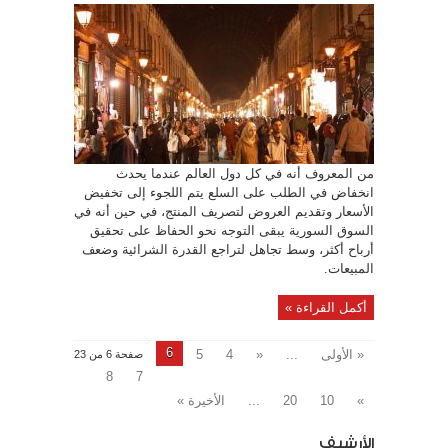
السورية
تسير
عكس
التيار..
والعقلية
التسويقية
ليست
ابتكارية
مغلقة
من المعروف أنه في كل دول العالم عندما يحدث
انخفاض في الطلب على السلع يتم اللجوء إلى تخفيض
الأسعار وتقديم العروض لتصريف المنتج، في حين أنه في
السوق السورية يبقى التوجه نحو الحفاظ على تحقيق
أرباح أكثر، وسط تجاهل لتراجع القدرة الشرائية وضعف
المبيعات.
أكمل القراءة »
6
« الأولى
...
«
4
5
صفحة 6 من 23
8
7
»
10
20
...
الأخيرة »
الأرشيف