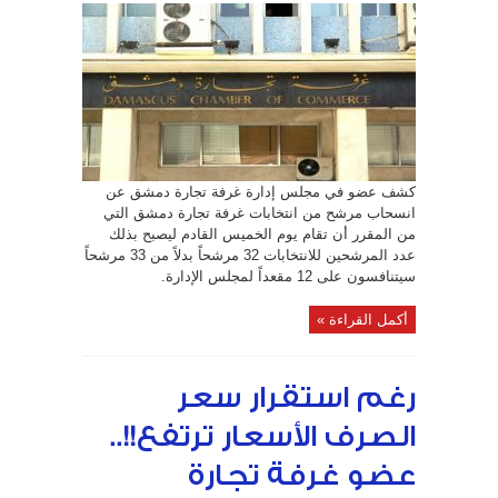
مرشح
من
انتخابات
غرفة
تجارة
دمشق
ليصبح
العدد
32..
عضو
بالغرفة:
نتمنى
أن
تكون
الانتخابات
كشف عضو في مجلس إدارة غرفة تجارة دمشق عن
إلكترونية
وورقية
انسحاب مرشح من انتخابات غرفة تجارة دمشق التي
معاً
مغلقة
من المقرر أن تقام يوم الخميس القادم ليصبح بذلك
عدد المرشحين للانتخابات 32 مرشحاً بدلاً من 33 مرشحاً
سيتنافسون على 12 مقعداً لمجلس الإدارة.
أكمل القراءة »
رغم استقرار سعر
الصرف الأسعار ترتفع!!..
عضو غرفة تجارة