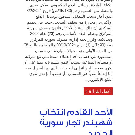
الكتلة الواردة بوسائل الدفع الإلكتروني بشكل نقدي
واستفاد من التعميم رقم (15/130/ص) تاريخ 6/2/2024
الذي أجاز سحب المقابل المدفوع بوسائل الدفع
الإلكتروني محررة من سقف السحب، حيث بين تعميم
المركزي أن ذلك استناداً لأحكام قانون مصرف سورية
المركزي ونظام النقد الأساسي رقم (23) لعام 2002
وتعديلاته. وقرار لجنة إدارية مصرف سورية المركزي
رقم (1490/ل (1) تاريخ 30/10/2024 والمتضمن بالبند /3/
من المادة الأولى منه.. حوالات واردة إلى حساب
المستورد من حساب أحد العملاء المتعاملين مع شركته
أو منشأته الصناعية تسديداً لثمن مشترياته منها على أن
يكون مصدر الحوالة إلى الحساب الذي تم التحويل منه،
إما إيداعاً نقدياً في الحساب، أو تسديداً بإحدى طرق
الدفع الإلكتروني.
أكمل القراءة »
الأحد القادم انتخاب
شهبندر تجار سورية
الجديد