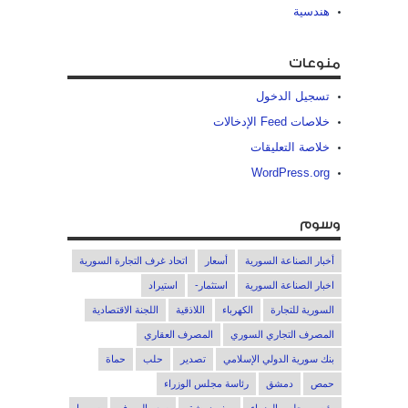
هندسية
منوعات
تسجيل الدخول
خلاصات Feed الإدخالات
خلاصة التعليقات
WordPress.org
وسوم
أخبار الصناعة السورية
أسعار
اتحاد غرف التجارة السورية
اخبار الصناعة السورية
استثمار-
استيراد
السورية للتجارة
الكهرباء
اللاذقية
اللجنة الاقتصادية
المصرف التجاري السوري
المصرف العقاري
بنك سورية الدولي الإسلامي
تصدير
حلب
حماة
حمص
دمشق
رئاسة مجلس الوزراء