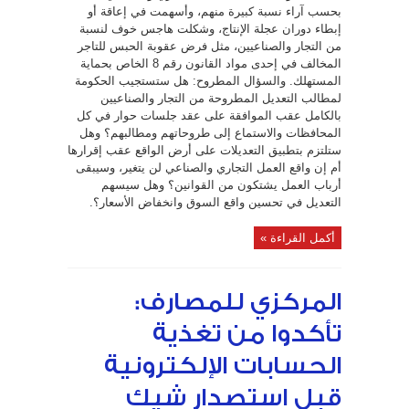
بحسب آراء نسبة كبيرة منهم، وأسهمت في إعاقة أو
إبطاء دوران عجلة الإنتاج، وشكلت هاجس خوف لنسبة
من التجار والصناعيين، مثل فرض عقوبة الحبس للتاجر
المخالف في إحدى مواد القانون رقم 8 الخاص بحماية
المستهلك. والسؤال المطروح: هل ستستجيب الحكومة
لمطالب التعديل المطروحة من التجار والصناعيين
بالكامل عقب الموافقة على عقد جلسات حوار في كل
المحافظات والاستماع إلى طروحاتهم ومطالبهم؟ وهل
ستلتزم بتطبيق التعديلات على أرض الواقع عقب إقرارها
أم إن واقع العمل التجاري والصناعي لن يتغير، وسيبقى
أرباب العمل يشتكون من القوانين؟ وهل سيسهم
التعديل في تحسين واقع السوق وانخفاض الأسعار؟.
أكمل القراءة »
المركزي للمصارف:
تأكدوا من تغذية
الحسابات الإلكترونية
قبل استصدار شيك