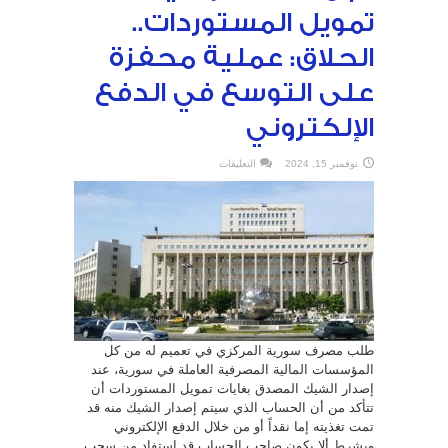
تمويل المستوردات..
الحلاق: عملية محفزة
على التوسع في الدفع
الإلكتروني
على
نوفمبر 15, 2024
التعليقات
المركزي
للمصارف:
تأكدوا
من
تغذية
الحسابات
الإلكترونية
قبل
استصدار
شيك
تمويل
المستوردات..
الحلاق:
عملية
محفزة
على
طلب مصرف سورية المركزي في تعميم له من كل
التوسع
في
المؤسسات المالية المصرفية العاملة في سورية، عند
الدفع
الإلكتروني
إصدار الشيك المصدق بغايات تمويل المستوردات أن
مغلقة
تتأكد من أن الحساب الذي سيتم إصدار الشيك منه قد
تمت تغذيته إما نقداً أو من خلال الدفع الإلكتروني
وبشرط ألا يكون صاحب الحساب قد استفاد من سحب