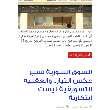
لعضوية
غرفة
تجارة
دمشق..
و4900
تاجر
يحق
لهم
الانتخاب
مغلقة
بين عضو مجلس إدارة غرفة تجارة دمشق محمد الحلاق
أن عدد طلبات الترشح لعضوية مجلس إدارة غرفة تجارة
دمشق بلغ منذ فتح باب تقديم طلبات الترشح بتاريخ 24
الشهر الماضي لغاية تاريخه 11 طلباً.
أكمل القراءة »
السوق السورية تسير
عكس التيار.. والعقلية
التسويقية ليست
ابتكارية
على
يونيو 16, 2024
التعليقات
السوق