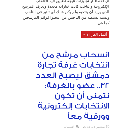
أي أخطاء أو تجاوزات نتيجة تطبيق آلية الانتخاب
الإلكترونية والناخب كانت خياراته محددة ويعرف المرشح
الذي يريد أن ينتخبه ولم يكن هناك أي تأثير في الناخب
ونسبة بسيطة من الناخبين من انتخبوا قوائم المرشحين
كما هي.
أكمل القراءة »
انسحاب مرشح من
انتخابات غرفة تجارة
دمشق ليصبح العدد
32.. عضو بالغرفة:
نتمنى أن تكون
الانتخابات إلكترونية
وورقية معاً
على
سبتمبر 24, 2024
التعليقات
انسحاب