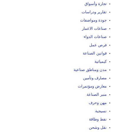
تجارة وأسواق
تقارير ودراسات
جودة ومواصفات
صناعات الاعمار
صناعات الدواء
فرص عمل
قوانين الصناعة
كيميائية
مدن ومناطق صناعية
مصارف وتأمين
معارض ومؤتمرات
منبر الصناعة
مهن وحرف
نسيجية
نفط وطاقة
نقل وشحن