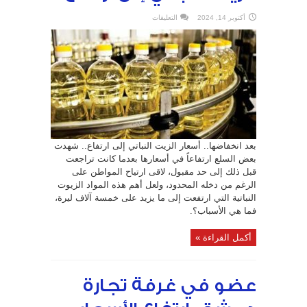
على
أكتوبر 14, 2024
التعليقات
بعد
انخفاضها..
أسعار
الزيت
النباتي
إلى
ارتفاع
مغلقة
بعد انخفاضها.. أسعار الزيت النباتي إلى ارتفاع.. شهدت
بعض السلع ارتفاعاً في أسعارها بعدما كانت تراجعت
قبل ذلك إلى حد مقبول، لاقى ارتياح المواطن على
الرغم من دخله المحدود، ولعل أهم هذه المواد الزيوت
النباتية التي ارتفعت إلى ما يزيد على خمسة آلاف ليرة،
فما هي الأسباب؟.
أكمل القراءة »
عضو في غرفة تجارة