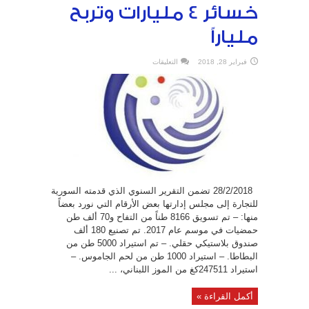
خسائر 4 مليارات وتربح
ملياراً
على
فبراير 28, 2018
التعليقات
بعد
عام
على
الدمج..
السورية
للتجارة
تتجاوز
خسائر
4
مليارات
وتربح
ملياراً
مغلقة
28/2/2018 تضمن التقرير السنوي الذي قدمته السورية
للتجارة إلى مجلس إدارتها بعض الأرقام التي نورد بعضاً
منها: – تم تسويق 8166 طناً من التفاح و70 ألف طن
حمضيات في موسم عام 2017. تم تصنيع 180 ألف
صندوق بلاستيكي حقلي. – تم استيراد 5000 طن من
البطاطا. – استيراد 1000 طن من لحم الجاموس. –
استيراد 247511كغ من الموز اللبناني، ...
أكمل القراءة »