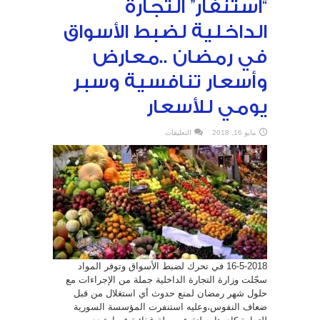
“استنفار” التجارة
الداخلية لضبط الأسواق
في رمضان ..معارض
وأسعار تنافسية وسبر
يومي للأسعار
على
مايو 16, 2018
التعليقات
“استنفار”
التجارة
الداخلية
لضبط
الأسواق
في
رمضان
..معارض
وأسعار
تنافسية
وسبر
يومي
للأسعار
مغلقة
16-5-2018 في تحرك لضبط الأسواق وتوفر المواد
سجّلت وزارة التجارة الداخلية جملة من الإجراءات مع
حلول شهر رمضان لمنع حدوث أي استغلال من قبل
ضعاف النفوس،‏وعليه استنفرت المؤسسة السورية