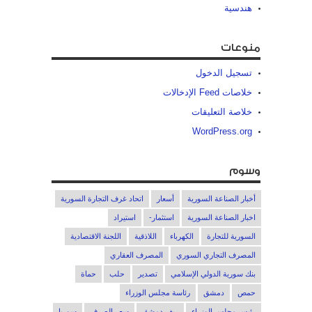
هندسية
منوعات
تسجيل الدخول
خلاصات Feed الإدخالات
خلاصة التعليقات
WordPress.org
وسوم
أخبار الصناعة السورية
أسعار
اتحاد غرف التجارة السورية
اخبار الصناعة السورية
استثمار-
استيراد
السورية للتجارة
الكهرباء
اللاذقية
اللجنة الاقتصادية
المصرف التجاري السوري
المصرف العقاري
بنك سورية الدولي الإسلامي
تصدير
حلب
حماة
حمص
دمشق
رئاسة مجلس الوزراء
رئيس مجلس الوزراء
ريف دمشق
سعر الصرف
سوريا