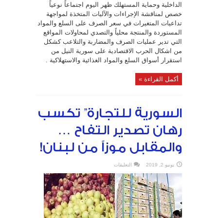
للعاملين
الداخلية وحماية المستهلك ظهر اليوم اجتماعاً نوعياً
بالدولة
دون
خصص لمناقشة الإجراءات والآليات المتخذة لمواجهة
فائدة
تداعيات المتغيرات في سعر الصرف على السلع والمواد
بشرط…؟؟
مغلقة
المستوردة والمنتجة محلياً والتصدي لمحاولات المواقع
التي تدير عمليات الصرف والمضاربة والتلاعب كشكل
من اشكال الحرب الاقتصادية على سورية النيل من
استقرار أسواق السلع والمواد الغذائية والاستهلاكية .
أكمل القراءة »
السورية للتجارة” تكسب
رهان تصدير التفاح …
والمقابل موزاً من لبنان!
على
يونيو 2, 2019
التعليقات
السورية
للتجارة”
تكسب
رهان
تصدير
التفاح
…
والمقابل
موزاً
من