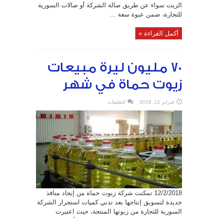
الزيت سواء عن طريق صالة الشركة أو صالات السورية
للتجارة، ضمن عبوة سعة ...
أكمل القراءة »
70 مليون ليرة مبيعات
زيوت حماة في شهر
على
فبراير 12, 2018
التعليقات
70
مليون
ليرة
مبيعات
زيوت
حماة
في
شهر
مغلقة
12/2/2018 تمكنت شركة زيوت حماة من إيجاد منافذ
جديدة لتسويق إنتاجها بعد تدني كميات استجرار الشركة
السورية للتجارة من زيوتها المنتجة، حيث اعتبرت