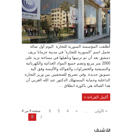
على
مرسوم
الدمج
“السورية
للتجارة”
تطلق
أول
صالة
باسمها
بجرمانا
مغلقة
أطلقت المؤسسة السورية للتجارة اليوم أول صالة
تحمل اسم “السورية للتجارة” في مدينة جرمانا بريف
دمشق بعد أن تم ترتيبها وتأهيلها في مساحة تزيد على
2000 متر مربع وتضم جميع المواد الغذائية والكهربائية
والنسيجية والخضراوات والفواكه والألبسة وفق آلية
تسويق جديدة. وفي تصريح للصحفيين بين وزير التجارة
الداخلية وحماية المستهلك الدكتور عبد الله الغربي أن
هذا الصالة هي باكورة انطلاق ...
أكمل القراءة »
« الأولى
...
«
4
5
6
صفحة 8 من 8
8
7
الأرشيف