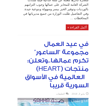
للتجارة كادرها معلنة عن سلة غذائية فيما شددت
الشركة العامة للمخابز على عمالها وجوب التزامهم
بالورديات وتوفير الخبز بيسر وسهولة وبنوعية جيدة.‏‏
وفي التفاصيل طلبت الوزارة من جميع مديرياتها في
المحافظات ...
أكمل القراءة »
في عيد العمال
مجموعة “الساعور”
تكرم عمالها..وتعلن:
منتجات (HEART)
العالمية في الأسواق
السورية قريبا
على
مايو 3, 2018
التعليقات
في
عيد
العمال
مجموعة