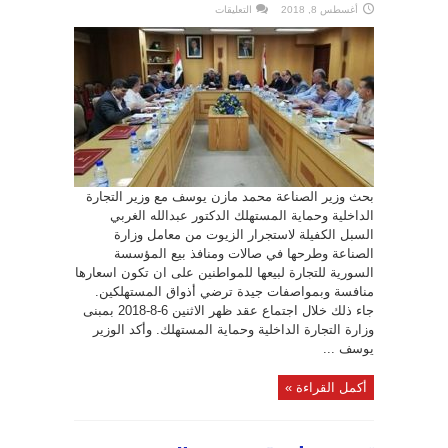
على
أغسطس 8, 2018
التعليقات
وزيرا
الصناعة
و
التجارة
الداخلية
يبحثان
سبل
تسويق
زيوت
معامل
“الصناعة”
عبر
منافذ
“السورية
للتجارة”
مغلقة
بحث وزير الصناعة محمد مازن يوسف مع وزير التجارة
الداخلية وحماية المستهلك الدكتور عبدالله الغربي
السبل الكفيلة لاستجرار الزيوت من معامل وزارة
الصناعة وطرحها في صالات ومنافذ بيع المؤسسة
السورية للتجارة لبيعها للمواطنين على ان تكون اسعارها
منافسة وبمواصفات جيدة ترضي أذواق المستهلكين.
جاء ذلك خلال اجتماع عقد ظهر الاثنين 6-8-2018 بمبنى
وزارة التجارة الداخلية وحماية المستهلك. وأكد الوزير
يوسف ...
أكمل القراءة »