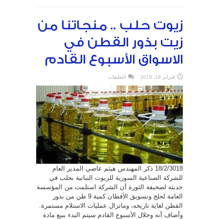
زيوت حلب .. منجاتنا من
زيت بذور القطن في
الاسواق الأسبوع القادم
على
فبراير 19, 2018
التعليقات
زيوت
حلب
..
منجاتنا
من
زيت
بذور
القطن
في
الاسواق
الأسبوع
القادم
مغلقة
18/2/3018 ذكر المهندس هيثم عاصي المدير العام
للشركة الصناعية السورية للزيوت النباتية بحلب في
حديثه لصحيفة الثورة أن الشركة استلمت من المؤسسة
العامة لحلج وتسويق الأقطان كمية 9 طن من بذور
القطن لغاية تاريخه، وماتزال عمليات الاستلام مستمرة.
وأضاف أنه وخلال الأسبوع القادم سيتم البدء ببيع مادة