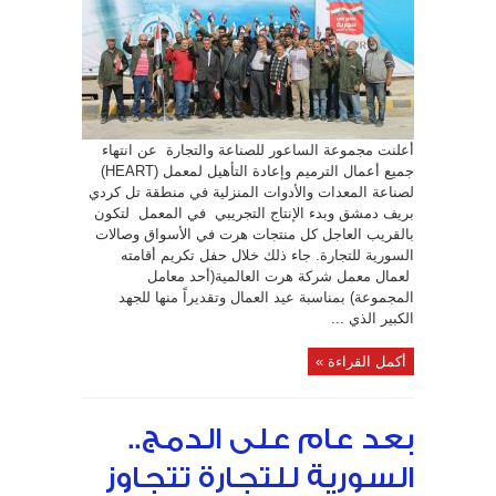
“الساعور”
تكرم
عمالها..وتعلن:
منتجات
(HEART)
العالمية
في
الأسواق
السورية
قريبا
مغلقة
أعلنت مجموعة الساعور للصناعة والتجارة عن انتهاء
جميع أعمال الترميم وإعادة التأهيل لمعمل (HEART)
لصناعة المعدات والأدوات المنزلية في منطقة تل كردي
بريف دمشق وبدء الإنتاج التجريبي في المعمل لتكون
بالقريب العاجل كل منتجات هرت في الأسواق وصالات
السورية للتجارة. جاء ذلك خلال حفل تكريم أقامته
لعمال معمل شركة هرت العالمية(أحد معامل
المجموعة) بمناسبة عيد العمال وتقديراً منها للجهد
الكبير الذي ...
أكمل القراءة »
بعد عام على الدمج..
السورية للتجارة تتجاوز